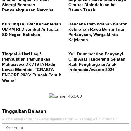
Sinergi Berantas
Ciputat Dipindahkan ke
Penyalahgunaan Narkoba
Bawah Tanah
Kunjungan DWP Kementerian
Rencana Pemindahan Kantor
UMKM RI Disambut Antusias
Kelurahan Rawa Buntu Tuai
SD Negeri Babakan
Pertanyaan, Warga Minta
Kejelasan
Tinggal 4 Hari Lagi!
Yui, Drummer dan Penyanyi
Pembuktian Pamungkas
Cilik Asal Tangerang Selatan
Mahasiswa DKV ISTA Hadir
Raih Penghargaan Anak
Lewat Ekshibisi “GRASTA
Indonesia Awards 2026
ENCORE 2026: Puncak Penuh
Warna”
Tinggalkan Balasan
Alamat email Anda tidak akan dipublikasikan.
Ruas yang wajib ditandai
*