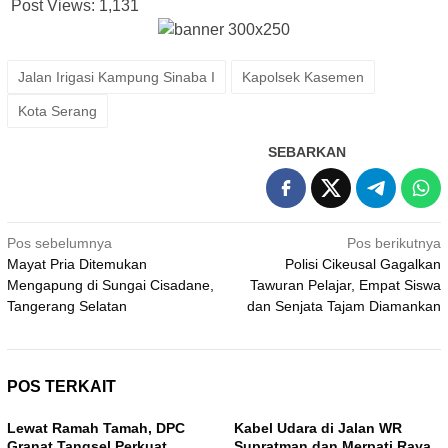
Post Views:
1,131
Jalan Irigasi Kampung Sinaba I
Kapolsek Kasemen
Kota Serang
SEBARKAN
Navigasi
Pos sebelumnya
Pos berikutnya
Mayat Pria Ditemukan
Polisi Cikeusal Gagalkan
pos
Mengapung di Sungai Cisadane,
Tawuran Pelajar, Empat Siswa
Tangerang Selatan
dan Senjata Tajam Diamankan
POS TERKAIT
Lewat Ramah Tamah, DPC
Kabel Udara di Jalan WR
Granat Tangsel Perkuat
Supratman dan Merpati Raya