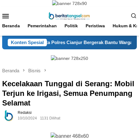
Loncat
ke
Menu
konten
Mobile
Beranda
Pemerintahan
Politik
Peristiwa
Hukum & Kri
 Mande, Satsamapta Polres Cianjur Bergerak Bantu Warga
Konten Spesial
Beranda
Bisnis
Kecelakaan Tunggal di Serang: Mobil
Terjun ke Irigasi, Semua Penumpang
Selamat
Redaksi
10/10/2024
1131 Dilihat