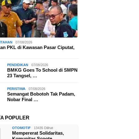
NTAHAN
07/08/2026
kan PKL di Kawasan Pasar Ciputat,
PENDIDIKAN
07/08/2026
BMKG Goes To School di SMPN
23 Tangsel, …
PERISTIWA
07/08/2026
Semangat Bobotoh Tak Padam,
Nobar Final …
TA POPULER
1
OTOMOTIF
13435 Dilihat
Mempererat Solidaritas,
Komunitas Scoote…