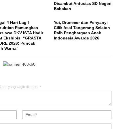
Disambut Antusias SD Negeri
Babakan
gal 4 Hari Lagi!
Yui, Drummer dan Penyanyi
buktian Pamungkas
Cilik Asal Tangerang Selatan
siswa DKV ISTA Hadir
Raih Penghargaan Anak
t Ekshibisi “GRASTA
Indonesia Awards 2026
RE 2026: Puncak
h Warna”
Ruas yang wajib ditandai
*