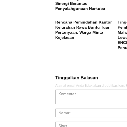
Sinergi Berantas
Penyalahgunaan Narkoba
Rencana Pemindahan Kantor
Ting
Kelurahan Rawa Buntu Tuai
Pem
Pertanyaan, Warga Minta
Maha
Kejelasan
Lewa
ENCO
Penu
Tinggalkan Balasan
Alamat email Anda tidak akan dipublikasikan.