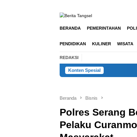
Loncat
ke
konten
BERANDA
PEMERINTAHAN
POLI
PENDIDIKAN
KULINER
WISATA
REDAKSI
Konten Spesial
Beranda
Bisnis
Polres Serang B
Pelaku Curanm