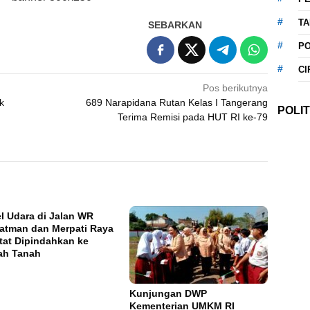
T
SEBARKAN
P
CI
Pos berikutnya
k
689 Narapidana Rutan Kelas I Tangerang
POLIT
Terima Remisi pada HUT RI ke-79
l Udara di Jalan WR
atman dan Merpati Raya
tat Dipindahkan ke
ah Tanah
Kunjungan DWP
Kementerian UMKM RI