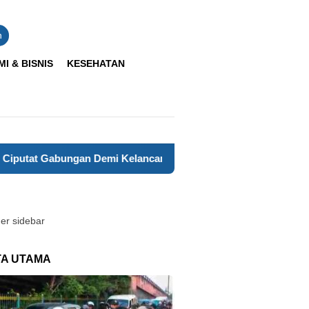
n
I & BISNIS
KESEHATAN
Gabungan Demi Kelancaran Lalu Lintas
BMKG Goes To Sch
TA UTAMA