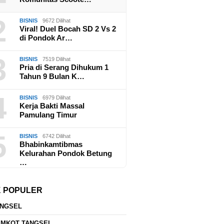
2
BISNIS
9672 Dilihat
Viral! Duel Bocah SD 2 Vs 2
di Pondok Ar…
3
BISNIS
7519 Dilihat
Pria di Serang Dihukum 1
Tahun 9 Bulan K…
4
BISNIS
6979 Dilihat
Kerja Bakti Massal
Pamulang Timur
5
BISNIS
6742 Dilihat
Bhabinkamtibmas
Kelurahan Pondok Betung
…
K POPULER
ANGSEL
EMKOT TANGSEL