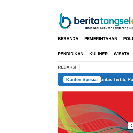
Loncat
ke
konten
BERANDA
PEMERINTAHAN
POLI
PENDIDIKAN
KULINER
WISATA
REDAKSI
Komitmen Ciptakan Lalu Lintas Tertib, Polres Cianjur Diganj
Konten Spesial