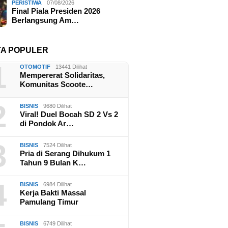
PERISTIWA
07/08/2026
Final Piala Presiden 2026
Berlangsung Am…
TA POPULER
1
OTOMOTIF
13441 Dilihat
Mempererat Solidaritas,
Komunitas Scoote…
2
BISNIS
9680 Dilihat
Viral! Duel Bocah SD 2 Vs 2
di Pondok Ar…
3
BISNIS
7524 Dilihat
Pria di Serang Dihukum 1
Tahun 9 Bulan K…
4
BISNIS
6984 Dilihat
Kerja Bakti Massal
Pamulang Timur
BISNIS
6749 Dilihat