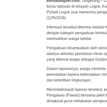
Beritatangsel.com,
Tangerang – La
keras oplosan di wilayah Legok, Ka
Polsek Legok usai menerima penga
(12/5/2026).
Informasi tersebut diterima melalui
dengan kategori pengaduan kriminali
meresahkan warga sekitar.
Pengaduan disampaikan oleh seor
adanya aktivitas peredaran miras op
yang dikenal warga sebagai Gudan
Dalam laporannya, warga meminta k
penindakan karena keberadaan mir
dan ketertiban lingkungan.
Menindaklanjuti laporan tersebut, p
Pengawas (Pawas) bersama piket f
dimaksud guna melakukan pengece