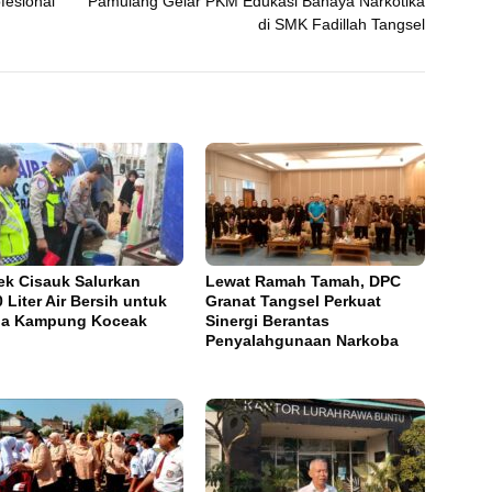
fesional
Pamulang Gelar PKM Edukasi Bahaya Narkotika
di SMK Fadillah Tangsel
ek Cisauk Salurkan
Lewat Ramah Tamah, DPC
0 Liter Air Bersih untuk
Granat Tangsel Perkuat
ga Kampung Koceak
Sinergi Berantas
Penyalahgunaan Narkoba