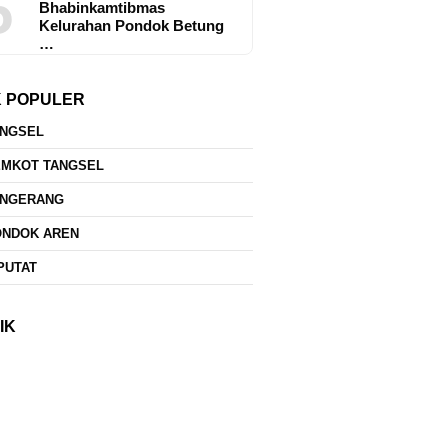
5
Bhabinkamtibmas
Kelurahan Pondok Betung
…
K POPULER
ANGSEL
EMKOT TANGSEL
ANGERANG
ONDOK AREN
PUTAT
IK