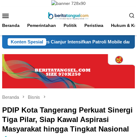
Loncat
ke
Menu
konten
Mobile
Beranda
Pemerintahan
Politik
Peristiwa
Hukum & Kri
Aman, Polres Cianjur Intensifkan Patroli Mobile dan Penertiban
Konten Spesial
Beranda
Bisnis
PDIP Kota Tangerang Perkuat Sinergi
Tiga Pilar, Siap Kawal Aspirasi
Masyarakat hingga Tingkat Nasional