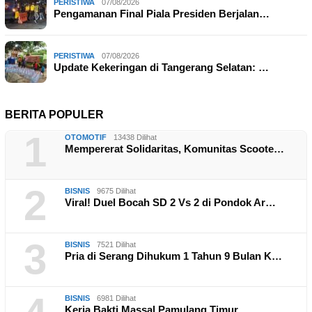
PERISTIWA
07/08/2026
Pengamanan Final Piala Presiden Berjalan…
PERISTIWA
07/08/2026
Update Kekeringan di Tangerang Selatan: …
BERITA POPULER
1
OTOMOTIF
13438 Dilihat
Mempererat Solidaritas, Komunitas Scoote…
2
BISNIS
9675 Dilihat
Viral! Duel Bocah SD 2 Vs 2 di Pondok Ar…
3
BISNIS
7521 Dilihat
Pria di Serang Dihukum 1 Tahun 9 Bulan K…
BISNIS
6981 Dilihat
Kerja Bakti Massal Pamulang Timur