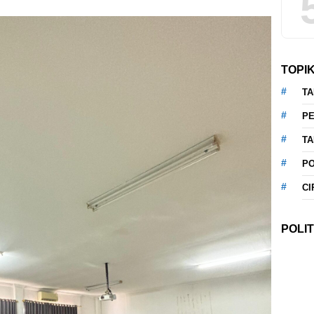
TOPI
T
P
T
P
CI
POLIT