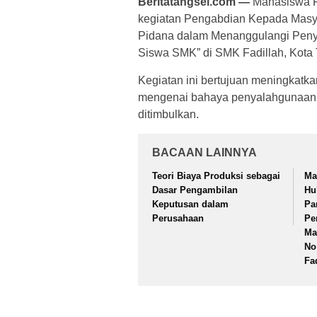
Beritatangsel.com —
Mahasiswa F
kegiatan Pengabdian Kepada Masya
Pidana dalam Menanggulangi Peny
Siswa SMK” di SMK Fadillah, Kota 
Kegiatan ini bertujuan meningkat
mengenai bahaya penyalahgunaan n
ditimbulkan.
BACAAN LAINNYA
Teori Biaya Produksi sebagai
Ma
Dasar Pengambilan
Hu
Keputusan dalam
Pa
Perusahaan
Pe
Ma
No
Fa