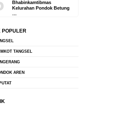
5
Bhabinkamtibmas
Kelurahan Pondok Betung
…
K POPULER
ANGSEL
EMKOT TANGSEL
ANGERANG
ONDOK AREN
PUTAT
IK