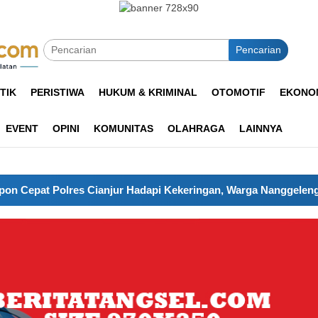
Pencarian
TIK
PERISTIWA
HUKUM & KRIMINAL
OTOMOTIF
EKONOM
EVENT
OPINI
KOMUNITAS
OLAHRAGA
LAINNYA
adapi Kekeringan, Warga Nanggeleng Dapat Bantuan Air dan La