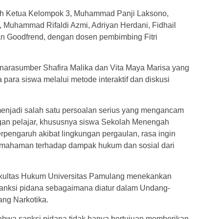
eh Ketua Kelompok 3, Muhammad Panji Laksono,
, Muhammad Rifaldi Azmi, Adriyan Herdani, Fidhail
n Goodfrend, dengan dosen pembimbing Fitri
r narasumber Shafira Malika dan Vita Maya Marisa yang
ara siswa melalui metode interaktif dan diskusi
menjadi salah satu persoalan serius yang mengancam
ngan pelajar, khususnya siswa Sekolah Menengah
rpengaruh akibat lingkungan pergaulan, rasa ingin
pemahaman terhadap dampak hukum dan sosial dari
Fakultas Hukum Universitas Pamulang menekankan
anksi pidana sebagaimana diatur dalam Undang-
ng Narkotika.
hwa sanksi pidana tidak hanya bertujuan memberikan