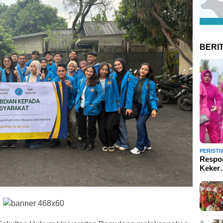
BERI
PERISTI
Respon
Keke