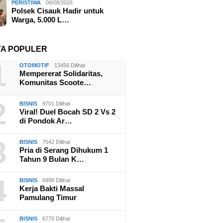
PERISTIWA
08/08/2026
Polsek Cisauk Hadir untuk
Warga, 5.000 L…
TA POPULER
1
OTOMOTIF
13456 Dilihat
Mempererat Solidaritas,
Komunitas Scoote…
2
BISNIS
9701 Dilihat
Viral! Duel Bocah SD 2 Vs 2
di Pondok Ar…
3
BISNIS
7542 Dilihat
Pria di Serang Dihukum 1
Tahun 9 Bulan K…
4
BISNIS
6998 Dilihat
Kerja Bakti Massal
Pamulang Timur
BISNIS
6770 Dilihat