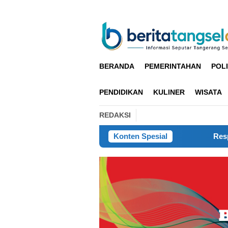
Loncat
ke
konten
BERANDA
PEMERINTAHAN
POLI
PENDIDIKAN
KULINER
WISATA
REDAKSI
Konten Spesial
Respon Cepat Polres Cianjur H