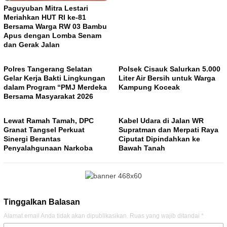
Paguyuban Mitra Lestari
Meriahkan HUT RI ke-81
Bersama Warga RW 03 Bambu
Apus dengan Lomba Senam
dan Gerak Jalan
Polres Tangerang Selatan
Polsek Cisauk Salurkan 5.000
Gelar Kerja Bakti Lingkungan
Liter Air Bersih untuk Warga
dalam Program “PMJ Merdeka
Kampung Koceak
Bersama Masyarakat 2026
Lewat Ramah Tamah, DPC
Kabel Udara di Jalan WR
Granat Tangsel Perkuat
Supratman dan Merpati Raya
Sinergi Berantas
Ciputat Dipindahkan ke
Penyalahgunaan Narkoba
Bawah Tanah
Tinggalkan Balasan
Alamat email Anda tidak akan dipublikasikan.
Ruas yang wajib ditandai
*