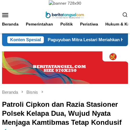
Loncat
ke
Menu
konten
Mobile
Beranda
Pemerintahan
Politik
Peristiwa
Hukum & Kri
di Gelar
Konten Spesial
Paguyuban Mitra Lestari Meriahkan HUT RI k
Beranda
Bisnis
Patroli Cipkon dan Razia Stasioner
Polsek Kelapa Dua, Wujud Nyata
Menjaga Kamtibmas Tetap Kondusif