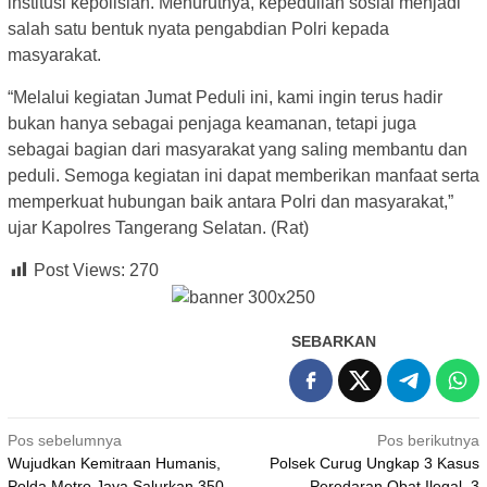
institusi kepolisian. Menurutnya, kepedulian sosial menjadi
salah satu bentuk nyata pengabdian Polri kepada
masyarakat.
“Melalui kegiatan Jumat Peduli ini, kami ingin terus hadir
bukan hanya sebagai penjaga keamanan, tetapi juga
sebagai bagian dari masyarakat yang saling membantu dan
peduli. Semoga kegiatan ini dapat memberikan manfaat serta
memperkuat hubungan baik antara Polri dan masyarakat,”
ujar Kapolres Tangerang Selatan. (Rat)
Post Views:
270
SEBARKAN
Navigasi
Pos sebelumnya
Pos berikutnya
Wujudkan Kemitraan Humanis,
Polsek Curug Ungkap 3 Kasus
pos
Polda Metro Jaya Salurkan 350
Peredaran Obat Ilegal, 3