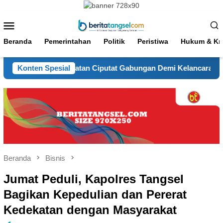
Loncat
ke
Menu
konten
Mobile
Beranda
Pemerintahan
Politik
Peristiwa
Hukum & Kri
utat, Kecamatan Ciputat Gabungan Demi Kelancaran Lalu Lintas
Konten Spesial
Beranda
Bisnis
Jumat Peduli, Kapolres Tangsel
Bagikan Kepedulian dan Pererat
Kedekatan dengan Masyarakat