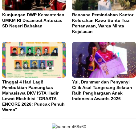
Kunjungan DWP Kementerian
Rencana Pemindahan Kantor
UMKM RI Disambut Antusias
Kelurahan Rawa Buntu Tuai
SD Negeri Babakan
Pertanyaan, Warga Minta
Kejelasan
Tinggal 4 Hari Lagi!
Yui, Drummer dan Penyanyi
Pembuktian Pamungkas
Cilik Asal Tangerang Selatan
Mahasiswa DKV ISTA Hadir
Raih Penghargaan Anak
Lewat Ekshibisi “GRASTA
Indonesia Awards 2026
ENCORE 2026: Puncak Penuh
Warna”