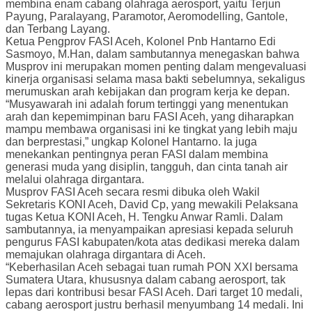
membina enam cabang olahraga aerosport, yaitu Terjun
Payung, Paralayang, Paramotor, Aeromodelling, Gantole,
dan Terbang Layang.
Ketua Pengprov FASI Aceh, Kolonel Pnb Hantarno Edi
Sasmoyo, M.Han, dalam sambutannya menegaskan bahwa
Musprov ini merupakan momen penting dalam mengevaluasi
kinerja organisasi selama masa bakti sebelumnya, sekaligus
merumuskan arah kebijakan dan program kerja ke depan.
“Musyawarah ini adalah forum tertinggi yang menentukan
arah dan kepemimpinan baru FASI Aceh, yang diharapkan
mampu membawa organisasi ini ke tingkat yang lebih maju
dan berprestasi,” ungkap Kolonel Hantarno. Ia juga
menekankan pentingnya peran FASI dalam membina
generasi muda yang disiplin, tangguh, dan cinta tanah air
melalui olahraga dirgantara.
Musprov FASI Aceh secara resmi dibuka oleh Wakil
Sekretaris KONI Aceh, David Cp, yang mewakili Pelaksana
tugas Ketua KONI Aceh, H. Tengku Anwar Ramli. Dalam
sambutannya, ia menyampaikan apresiasi kepada seluruh
pengurus FASI kabupaten/kota atas dedikasi mereka dalam
memajukan olahraga dirgantara di Aceh.
“Keberhasilan Aceh sebagai tuan rumah PON XXI bersama
Sumatera Utara, khususnya dalam cabang aerosport, tak
lepas dari kontribusi besar FASI Aceh. Dari target 10 medali,
cabang aerosport justru berhasil menyumbang 14 medali. Ini