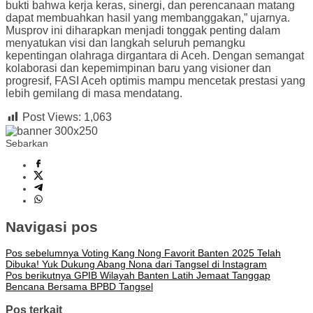
bukti bahwa kerja keras, sinergi, dan perencanaan matang
dapat membuahkan hasil yang membanggakan,” ujarnya.
Musprov ini diharapkan menjadi tonggak penting dalam
menyatukan visi dan langkah seluruh pemangku
kepentingan olahraga dirgantara di Aceh. Dengan semangat
kolaborasi dan kepemimpinan baru yang visioner dan
progresif, FASI Aceh optimis mampu mencetak prestasi yang
lebih gemilang di masa mendatang.
Post Views:
1,063
Sebarkan
Navigasi pos
Pos sebelumnya
Voting Kang Nong Favorit Banten 2025 Telah
Dibuka! Yuk Dukung Abang Nona dari Tangsel di Instagram
Pos berikutnya
GPIB Wilayah Banten Latih Jemaat Tanggap
Bencana Bersama BPBD Tangsel
Pos terkait