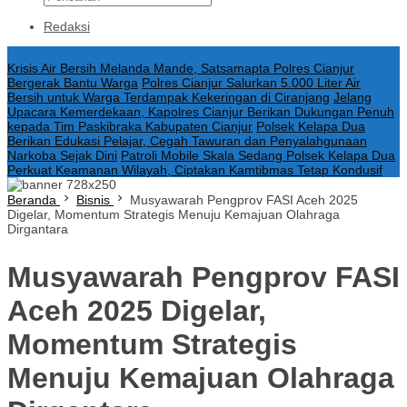
Redaksi
Konten Spesial
Krisis Air Bersih Melanda Mande, Satsamapta Polres Cianjur
Bergerak Bantu Warga
Polres Cianjur Salurkan 5.000 Liter Air
Bersih untuk Warga Terdampak Kekeringan di Ciranjang
Jelang
Upacara Kemerdekaan, Kapolres Cianjur Berikan Dukungan Penuh
kepada Tim Paskibraka Kabupaten Cianjur
Polsek Kelapa Dua
Berikan Edukasi Pelajar, Cegah Tawuran dan Penyalahgunaan
Narkoba Sejak Dini
Patroli Mobile Skala Sedang Polsek Kelapa Dua
Perkuat Keamanan Wilayah, Ciptakan Kamtibmas Tetap Kondusif
Beranda
Bisnis
Musyawarah Pengprov FASI Aceh 2025
Digelar, Momentum Strategis Menuju Kemajuan Olahraga
Dirgantara
Musyawarah Pengprov FASI
Aceh 2025 Digelar,
Momentum Strategis
Menuju Kemajuan Olahraga