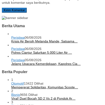
untuk komentar saya berikutnya.
Berita Utama
Peristiwa
06/08/2026
Krisis Air Bersih Melanda Mande, Satsama…
Peristiwa
06/08/2026
Polres Cianjur Salurkan 5.000 Liter Air …
Peristiwa
05/08/2026
Jelang Upacara Kemerdekaan, Kapolres Cia…
Berita Populer
1
Otomotif
13422 Dilihat
Mempererat Solidaritas, Komunitas Scoote…
2
Bisnis
9656 Dilihat
Viral! Duel Bocah SD 2 Vs 2 di Pondok Ar…
3