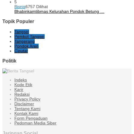
5
Bisnis
6757 Dilihat
Bhabinkamtibmas Kelurahan Pondok Betung …
Topik Populer
Tangsel
Pemkot Tangsel
Tangerang
Pondok Aren
Ciputat
Politik
Indeks
Kode Etik
Karir
Redaksi
Privacy Policy
Disclaimer
Tentang Kami
Kontak Kami
Form Pengaduan
Pedoman Media Siber
Jaringan Social