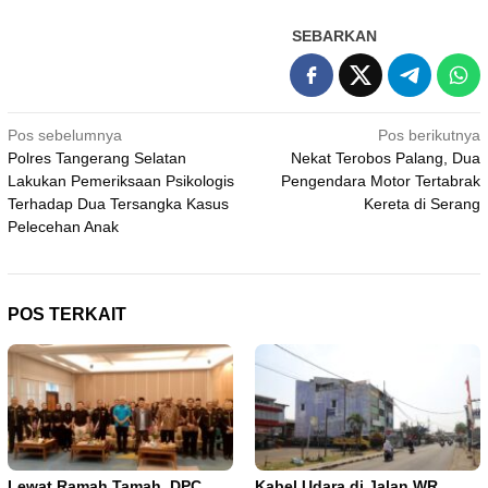
SEBARKAN
Navigasi
Pos sebelumnya
Pos berikutnya
Polres Tangerang Selatan
Nekat Terobos Palang, Dua
pos
Lakukan Pemeriksaan Psikologis
Pengendara Motor Tertabrak
Terhadap Dua Tersangka Kasus
Kereta di Serang
Pelecehan Anak
POS TERKAIT
Lewat Ramah Tamah, DPC
Kabel Udara di Jalan WR