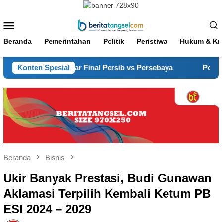
Loncat
ke
Menu
konten
Mobile
Beranda
Pemerintahan
Politik
Peristiwa
Hukum & Kri
a Nobar Final Persib vs Persebaya
Konten Spesial
Polres Cianjur Berd
Beranda
Bisnis
Ukir Banyak Prestasi, Budi Gunawan
Aklamasi Terpilih Kembali Ketum PB
ESI 2024 – 2029