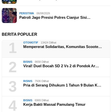
PERISTIWA
06/08/2026
Patroli Jago Presisi Polres Cianjur Sisi…
BERITA POPULER
1
OTOMOTIF
13424 Dilihat
Mempererat Solidaritas, Komunitas Scoote…
2
BISNIS
9658 Dilihat
Viral! Duel Bocah SD 2 Vs 2 di Pondok Ar…
3
BISNIS
7506 Dilihat
Pria di Serang Dihukum 1 Tahun 9 Bulan K…
4
BISNIS
6969 Dilihat
Kerja Bakti Massal Pamulang Timur