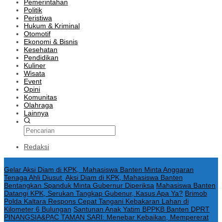
Pemerintahan
Politik
Peristiwa
Hukum & Kriminal
Otomotif
Ekonomi & Bisnis
Kesehatan
Pendidikan
Kuliner
Wisata
Event
Opini
Komunitas
Olahraga
Lainnya
Redaksi
Konten Spesial
Gelar Aksi Diam di KPK, Mahasiswa Banten Minta Anggaran
Tenaga Ahli Diusut
Aksi Diam di KPK, Mahasiswa Banten
Bentangkan Spanduk Minta Gubernur Diperiksa
Mahasiswa Banten
Datangi KPK, Serukan Tangkap Gubenur, Kasus Apa Ya?
Brimob
Polda Kaltara Respons Cepat Tangani Kebakaran Lahan di
Kilometer 6 Bulungan
Santunan Anak Yatim BPPKB Banten DPRT
PINANGSIA&PAC TAMAN SARI: Menebar Kebaikan, Mempererat