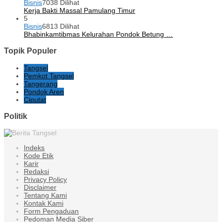
Bisnis
7038 Dilihat
Kerja Bakti Massal Pamulang Timur
5
Bisnis
6813 Dilihat
Bhabinkamtibmas Kelurahan Pondok Betung …
Topik Populer
Tangsel
Pemkot Tangsel
Tangerang
Pondok Aren
Ciputat
Politik
Indeks
Kode Etik
Karir
Redaksi
Privacy Policy
Disclaimer
Tentang Kami
Kontak Kami
Form Pengaduan
Pedoman Media Siber