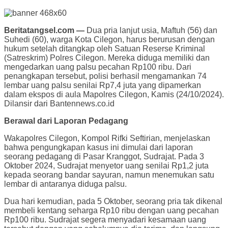
Beritatangsel.com —
Dua pria lanjut usia, Maftuh (56) dan
Suhedi (60), warga Kota Cilegon, harus berurusan dengan
hukum setelah ditangkap oleh Satuan Reserse Kriminal
(Satreskrim) Polres Cilegon. Mereka diduga memiliki dan
mengedarkan uang palsu pecahan Rp100 ribu. Dari
penangkapan tersebut, polisi berhasil mengamankan 74
lembar uang palsu senilai Rp7,4 juta yang dipamerkan
dalam ekspos di aula Mapolres Cilegon, Kamis (24/10/2024).
Dilansir dari Bantennews.co.id
Berawal dari Laporan Pedagang
Wakapolres Cilegon, Kompol Rifki Seftirian, menjelaskan
bahwa pengungkapan kasus ini dimulai dari laporan
seorang pedagang di Pasar Kranggot, Sudrajat. Pada 3
Oktober 2024, Sudrajat menyetor uang senilai Rp1,2 juta
kepada seorang bandar sayuran, namun menemukan satu
lembar di antaranya diduga palsu.
Dua hari kemudian, pada 5 Oktober, seorang pria tak dikenal
membeli kentang seharga Rp10 ribu dengan uang pecahan
Rp100 ribu. Sudrajat segera menyadari kesamaan uang