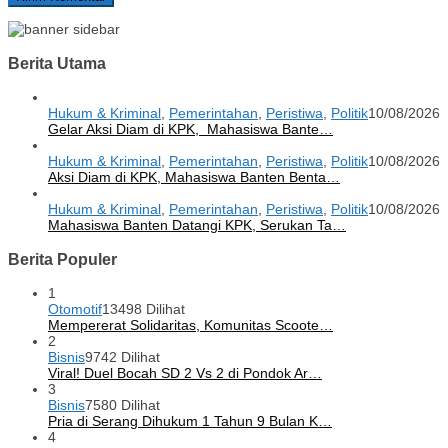
Berita Utama
Hukum & Kriminal
,
Pemerintahan
,
Peristiwa
,
Politik
10/08/2026
Gelar Aksi Diam di KPK, Mahasiswa Bante…
Hukum & Kriminal
,
Pemerintahan
,
Peristiwa
,
Politik
10/08/2026
Aksi Diam di KPK, Mahasiswa Banten Benta…
Hukum & Kriminal
,
Pemerintahan
,
Peristiwa
,
Politik
10/08/2026
Mahasiswa Banten Datangi KPK, Serukan Ta…
Berita Populer
1
Otomotif
13498 Dilihat
Mempererat Solidaritas, Komunitas Scoote…
2
Bisnis
9742 Dilihat
Viral! Duel Bocah SD 2 Vs 2 di Pondok Ar…
3
Bisnis
7580 Dilihat
Pria di Serang Dihukum 1 Tahun 9 Bulan K…
4