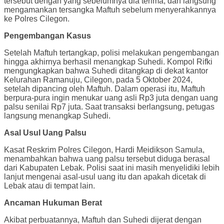
tersebut dengan yang sebelumnya dia terima, dan langsung
mengamankan tersangka Maftuh sebelum menyerahkannya
ke Polres Cilegon.
Pengembangan Kasus
Setelah Maftuh tertangkap, polisi melakukan pengembangan
hingga akhirnya berhasil menangkap Suhedi. Kompol Rifki
mengungkapkan bahwa Suhedi ditangkap di dekat kantor
Kelurahan Ramanuju, Cilegon, pada 5 Oktober 2024,
setelah dipancing oleh Maftuh. Dalam operasi itu, Maftuh
berpura-pura ingin menukar uang asli Rp3 juta dengan uang
palsu senilai Rp7 juta. Saat transaksi berlangsung, petugas
langsung menangkap Suhedi.
Asal Usul Uang Palsu
Kasat Reskrim Polres Cilegon, Hardi Meidikson Samula,
menambahkan bahwa uang palsu tersebut diduga berasal
dari Kabupaten Lebak. Polisi saat ini masih menyelidiki lebih
lanjut mengenai asal-usul uang itu dan apakah dicetak di
Lebak atau di tempat lain.
Ancaman Hukuman Berat
Akibat perbuatannya, Maftuh dan Suhedi dijerat dengan