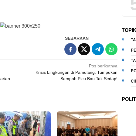
TOPI
SEBARKAN
T
P
T
Pos berikutnya
P
e
Krisis Lingkungan di Pamulang: Tumpukan
carian
Sampah Picu Bau Tak Sedap!
CI
POLIT