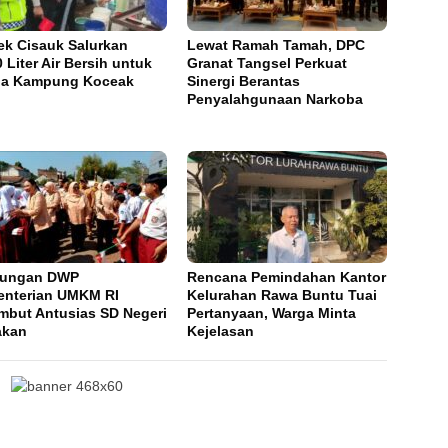
ek Cisauk Salurkan
Lewat Ramah Tamah, DPC
0 Liter Air Bersih untuk
Granat Tangsel Perkuat
ga Kampung Koceak
Sinergi Berantas
Penyalahgunaan Narkoba
jungan DWP
Rencana Pemindahan Kantor
nterian UMKM RI
Kelurahan Rawa Buntu Tuai
mbut Antusias SD Negeri
Pertanyaan, Warga Minta
akan
Kejelasan