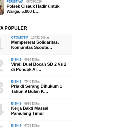
PERISTIWA
08/08/2026
Polsek Cisauk Hadir untuk
Warga, 5.000 L…
TA POPULER
1
OTOMOTIF
13452 Dilihat
Mempererat Solidaritas,
Komunitas Scoote…
2
BISNIS
9698 Dilihat
Viral! Duel Bocah SD 2 Vs 2
di Pondok Ar…
3
BISNIS
7540 Dilihat
Pria di Serang Dihukum 1
Tahun 9 Bulan K…
4
BISNIS
6996 Dilihat
Kerja Bakti Massal
Pamulang Timur
BISNIS
6765 Dilihat