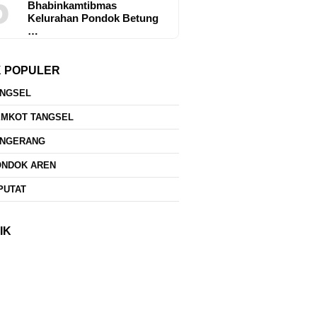
5
Bhabinkamtibmas
Kelurahan Pondok Betung
…
K POPULER
ANGSEL
EMKOT TANGSEL
ANGERANG
ONDOK AREN
PUTAT
IK