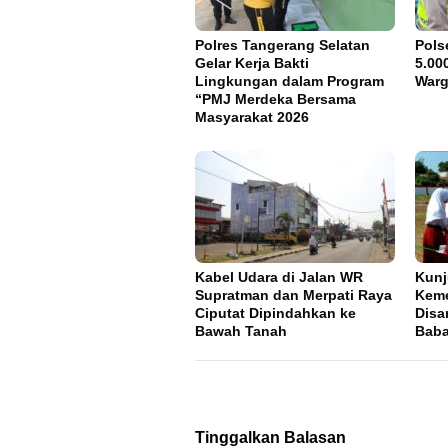
Polres Tangerang Selatan
Pols
Gelar Kerja Bakti
5.00
Lingkungan dalam Program
War
“PMJ Merdeka Bersama
Masyarakat 2026
Kabel Udara di Jalan WR
Kun
Supratman dan Merpati Raya
Keme
Ciputat Dipindahkan ke
Disa
Bawah Tanah
Bab
Tinggalkan Balasan