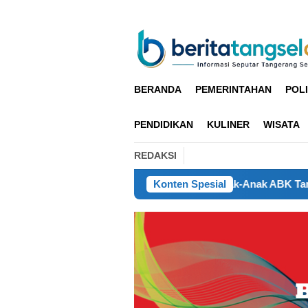
Loncat
ke
konten
BERANDA
PEMERINTAHAN
POLI
PENDIDIKAN
KULINER
WISATA
REDAKSI
Layanan Kesehatan
Anak-Anak ABK Tampilkan Lenong Beta
Konten Spesial