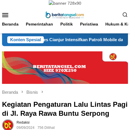
Loncat
ke
Menu
konten
Mobile
Beranda
Pemerintahan
Politik
Peristiwa
Hukum & Kri
ung Aman, Polres Cianjur Intensifkan Patroli Mobile dan Penerti
Konten Spesial
Beranda
Bisnis
Kegiatan Pengaturan Lalu Lintas Pagi
di Jl. Raya Rawa Buntu Serpong
Redaksi
09/09/2024
756 Dilihat