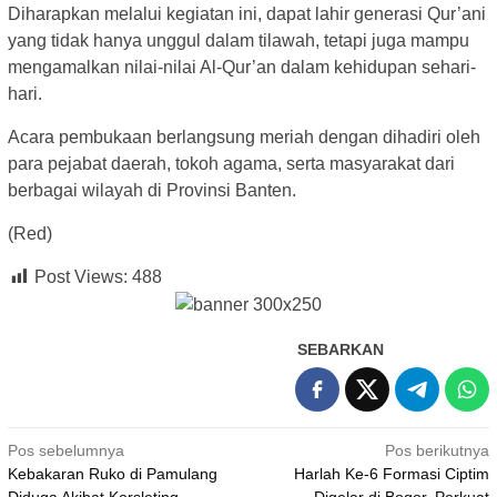
Diharapkan melalui kegiatan ini, dapat lahir generasi Qur’ani
yang tidak hanya unggul dalam tilawah, tetapi juga mampu
mengamalkan nilai-nilai Al-Qur’an dalam kehidupan sehari-
hari.
Acara pembukaan berlangsung meriah dengan dihadiri oleh
para pejabat daerah, tokoh agama, serta masyarakat dari
berbagai wilayah di Provinsi Banten.
(Red)
Post Views:
488
SEBARKAN
Navigasi
Pos sebelumnya
Pos berikutnya
Kebakaran Ruko di Pamulang
Harlah Ke-6 Formasi Ciptim
pos
Diduga Akibat Korsleting,
Digelar di Bogor, Perkuat