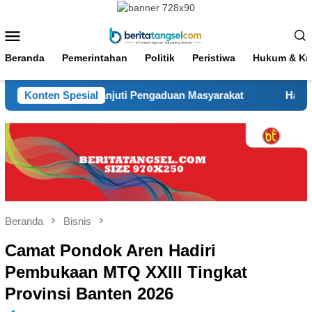
Loncat
ke
Menu
konten
Mobile
Beranda
Pemerintahan
Politik
Peristiwa
Hukum & Kri
 Tindak Lanjuti Pengaduan Masyarakat
Konten Spesial
Hadir Sejak Pagi
Beranda
Bisnis
Camat Pondok Aren Hadiri
Pembukaan MTQ XXIII Tingkat
Provinsi Banten 2026