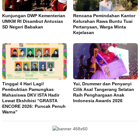
Kunjungan DWP Kementerian
Rencana Pemindahan Kantor
UMKM RI Disambut Antusias
Kelurahan Rawa Buntu Tuai
SD Negeri Babakan
Pertanyaan, Warga Minta
Kejelasan
Tinggal 4 Hari Lagi!
Yui, Drummer dan Penyanyi
Pembuktian Pamungkas
Cilik Asal Tangerang Selatan
Mahasiswa DKV ISTA Hadir
Raih Penghargaan Anak
Lewat Ekshibisi “GRASTA
Indonesia Awards 2026
ENCORE 2026: Puncak Penuh
Warna”