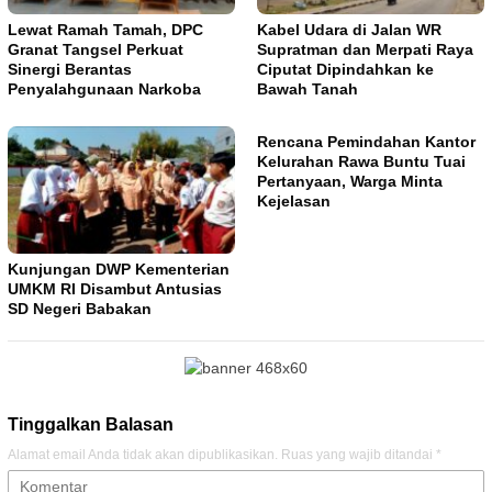
Lewat Ramah Tamah, DPC
Kabel Udara di Jalan WR
Granat Tangsel Perkuat
Supratman dan Merpati Raya
Sinergi Berantas
Ciputat Dipindahkan ke
Penyalahgunaan Narkoba
Bawah Tanah
Rencana Pemindahan Kantor
Kelurahan Rawa Buntu Tuai
Pertanyaan, Warga Minta
Kejelasan
Kunjungan DWP Kementerian
UMKM RI Disambut Antusias
SD Negeri Babakan
Tinggalkan Balasan
Alamat email Anda tidak akan dipublikasikan.
Ruas yang wajib ditandai
*