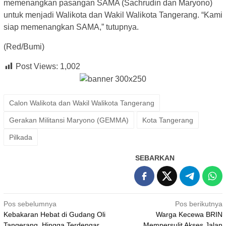
memenangkan pasangan SAMA (Sachrudin dan Maryono)
untuk menjadi Walikota dan Wakil Walikota Tangerang. “Kami
siap memenangkan SAMA,” tutupnya.
(Red/Bumi)
Post Views:
1,002
Calon Walikota dan Wakil Walikota Tangerang
Gerakan Militansi Maryono (GEMMA)
Kota Tangerang
Pilkada
SEBARKAN
Navigasi
Pos sebelumnya
Pos berikutnya
Kebakaran Hebat di Gudang Oli
Warga Kecewa BRIN
pos
Tangerang, Hingga Terdengar
Mempersulit Akses Jalan