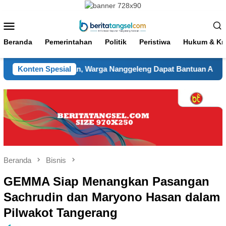
Loncat
ke
Menu
konten
Mobile
Beranda
Pemerintahan
Politik
Peristiwa
Hukum & Kri
 Kekeringan, Warga Nanggeleng Dapat Bantuan Air dan Layanan
Konten Spesial
Beranda
Bisnis
GEMMA Siap Menangkan Pasangan
Sachrudin dan Maryono Hasan dalam
Pilwakot Tangerang