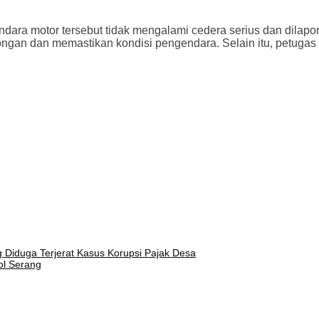
ndara motor tersebut tidak mengalami cedera serius dan dila
ongan dan memastikan kondisi pengendara. Selain itu, petugas 
Diduga Terjerat Kasus Korupsi Pajak Desa
ol Serang