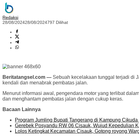
Redaksi
28/08/2024
28/08/2024
797 Dilihat
Beritatangsel.com —
Sebuah kecelakaan tunggal terjadi di 
kendali dan menabrak pembatas jalan.
Menurut informasi awal, pengendara motor yang terlibat dala
dan menghantam pembatas jalan dengan cukup keras.
Bacaan Lainnya
Program Jumling Bupati Tangerang di Kampung Cikuda 
Gerebek Posyandu RW 06 Cisauk, Wujud Kepedulian K
Lolos Ketingkat Kecamatan Cisauk, Gotong royong War