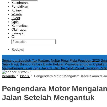
Kesehatan
Pendidikan
Kuliner
Wisata
Event
Opini
Komunitas
Olahraga
Lainnya
Redaksi
Konten Spesial
Semangat Bobotoh Tak Padam, Nobar Final Piala Presiden 2026 Be
Sejak Pagi, Brimob Kaltara Bantu Pelajar Menyeberang dan Ciptakan L
Menyeberang Jalan
Jaga Jakarta On The Spot: Polsek Serpong Pe
Beranda
Bisnis
Pengendara Motor Mengalami Kecelakaan di Ja
Pengendara Motor Mengalami
Jalan Setelah Mengantuk