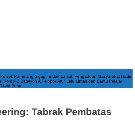
Polsek Pamulang Sigap Tindak Lanjuti Pengaduan Masyarakat
Hadir
el Kompi 2 Batalyon A Pelopor Atur Lalu Lintas dan Bantu Pelajar
 Rawa Buntu
eering: Tabrak Pembatas