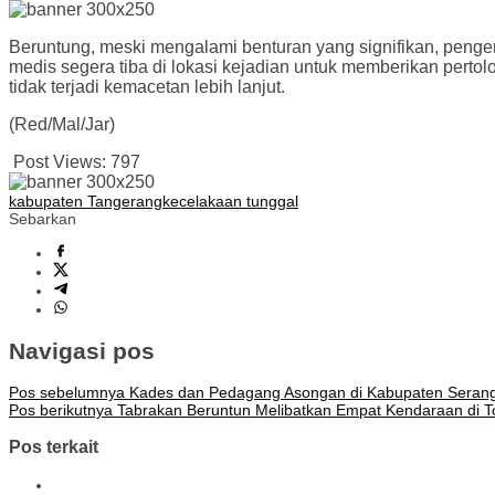
Beruntung, meski mengalami benturan yang signifikan, penge
medis segera tiba di lokasi kejadian untuk memberikan pertol
tidak terjadi kemacetan lebih lanjut.
(Red/Mal/Jar)
Post Views:
797
kabupaten Tangerang
kecelakaan tunggal
Sebarkan
Navigasi pos
Pos sebelumnya
Kades dan Pedagang Asongan di Kabupaten Serang 
Pos berikutnya
Tabrakan Beruntun Melibatkan Empat Kendaraan di T
Pos terkait