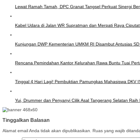
Lewat Ramah Tamah, DPC Granat Tangsel Perkuat Sinergi Be
Kabel Udara di Jalan WR Supratman dan Merpati Raya Ciputa
Kunjungan DWP Kementerian UMKM RI Disambut Antusias SD
Rencana Pemindahan Kantor Kelurahan Rawa Buntu Tuai Pert
Tinggal 4 Hari Lagi! Pembuktian Pamungkas Mahasiswa DKV 
Yui, Drummer dan Penyanyi Cilik Asal Tangerang Selatan Rai
Tinggalkan Balasan
Alamat email Anda tidak akan dipublikasikan.
Ruas yang wajib ditand