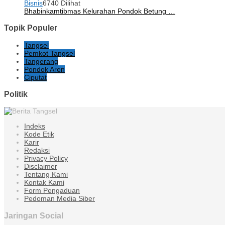
Bisnis
6740 Dilihat
Bhabinkamtibmas Kelurahan Pondok Betung …
Topik Populer
Tangsel
Pemkot Tangsel
Tangerang
Pondok Aren
Ciputat
Politik
Indeks
Kode Etik
Karir
Redaksi
Privacy Policy
Disclaimer
Tentang Kami
Kontak Kami
Form Pengaduan
Pedoman Media Siber
Jaringan Social