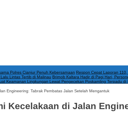
rsama Polres Cianjur Penuh Kebersamaan
Respon Cepat Laporan 110, 
alu Lintas Tertib di Malinau
Brimob Kaltara Hadir di Pagi Hari, Person
rkuat Keamanan Lingkungan Lewat Pengecekan Poskamling Terpadu di
lan Engineering: Tabrak Pembatas Jalan Setelah Mengantuk
 Kecelakaan di Jalan Engin