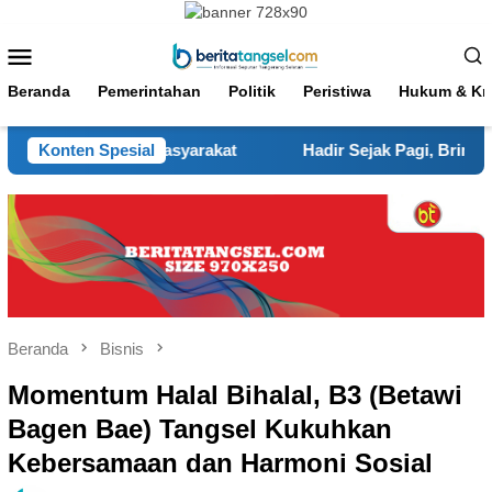
Loncat
ke
Menu
konten
Mobile
Beranda
Pemerintahan
Politik
Peristiwa
Hukum & Kri
engaduan Masyarakat
Konten Spesial
Hadir Sejak Pagi, Brimob Kaltara B
Beranda
Bisnis
Momentum Halal Bihalal, B3 (Betawi
Bagen Bae) Tangsel Kukuhkan
Kebersamaan dan Harmoni Sosial