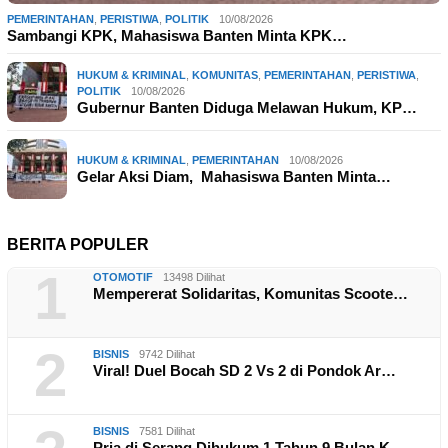
PEMERINTAHAN
,
PERISTIWA
,
POLITIK
10/08/2026
Sambangi KPK, Mahasiswa Banten Minta KPK…
HUKUM & KRIMINAL
,
KOMUNITAS
,
PEMERINTAHAN
,
PERISTIWA
,
POLITIK
10/08/2026
Gubernur Banten Diduga Melawan Hukum, KP…
HUKUM & KRIMINAL
,
PEMERINTAHAN
10/08/2026
Gelar Aksi Diam, Mahasiswa Banten Minta…
BERITA POPULER
1
OTOMOTIF
13498 Dilihat
Mempererat Solidaritas, Komunitas Scoote…
2
BISNIS
9742 Dilihat
Viral! Duel Bocah SD 2 Vs 2 di Pondok Ar…
BISNIS
7581 Dilihat
Pria di Serang Dihukum 1 Tahun 9 Bulan K…