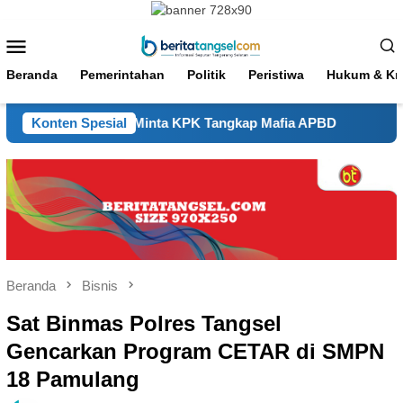
Loncat
ke
Menu
konten
Mobile
Beranda
Pemerintahan
Politik
Peristiwa
Hukum & Kri
swa Banten Minta KPK Tangkap Mafia APBD
Konten Spesial
Gubernur 
Beranda
Bisnis
Sat Binmas Polres Tangsel
Gencarkan Program CETAR di SMPN
18 Pamulang