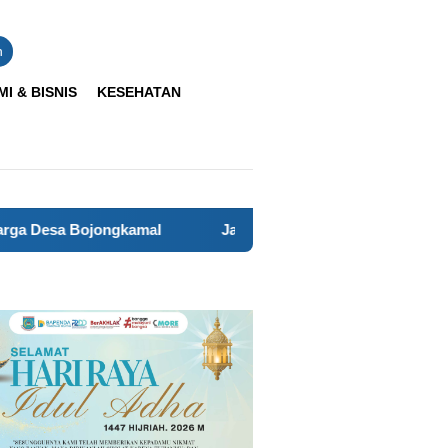
n
I & BISNIS
KESEHATAN
 Bojongkamal
JagaJakarta On The Spot Perkuat Sinergi 