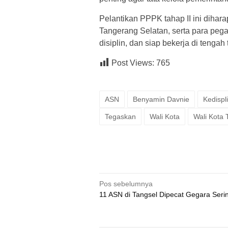
Pelantikan PPPK tahap II ini dihar
Tangerang Selatan, serta para pega
disiplin, dan siap bekerja di tenga
Post Views:
765
ASN
Benyamin Davnie
Kedispl
Tegaskan
Wali Kota
Wali Kota 
Navigasi
Pos sebelumnya
11 ASN di Tangsel Dipecat Gegara Seri
pos