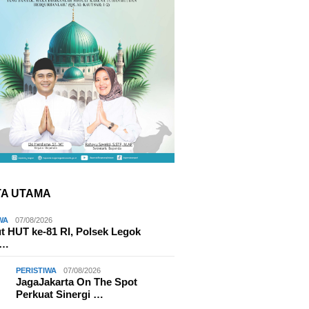
TA UTAMA
WA
07/08/2026
 HUT ke-81 RI, Polsek Legok
k…
PERISTIWA
07/08/2026
JagaJakarta On The Spot
Perkuat Sinergi …