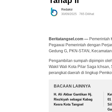
Tahap II
Redaksi
30/09/2025
765 Dilihat
Beritatangsel.com —
Pemerintah K
Pegawai Pemerintah dengan Perjanj
Gedung G, PKN-STAN, Kecamatan P
Pengambilan sumpah dipimpin oleh
Wakil Wali Kota Pilar Saga Ichsan
perangkat daerah di lingkup Pemko
BACAAN LAINNYA
H. Ali Akbar Gantikan Hj.
Ke
Riezkiyah sebagai Kabag
01
Kesra Kota Tangsel
Si
Ga