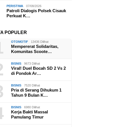
PERISTIWA
07/08/2026
Patroli Dialogis Polsek Cisauk
Perkuat K…
TA POPULER
1
OTOMOTIF
13436 Dilihat
Mempererat Solidaritas,
Komunitas Scoote…
2
BISNIS
9673 Dilihat
Viral! Duel Bocah SD 2 Vs 2
di Pondok Ar…
3
BISNIS
7520 Dilihat
Pria di Serang Dihukum 1
Tahun 9 Bulan K…
4
BISNIS
6980 Dilihat
Kerja Bakti Massal
Pamulang Timur