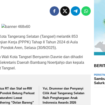
ota Tangerang Selatan (Tangsel) melantik 853
ian Kerja (PPPK) Tahap II Tahun 2024 di Aula
ondok Aren, Selasa (30/9/2025).
 Wali Kota Tangsel Benyamin Davnie dan dihadiri
, Sekretaris Daerah Bambang Noertjahjo dan kepala
BERI
t Tangsel.
PERISTI
Sambut
Salur
tua RT dan Staf se-RW
Yui, Drummer dan Penyanyi
 Pondok Betung Perkuat
Cilik Asal Tangerang Selatan
laturahmi Lewat
Raih Penghargaan Anak
thering “Dolan Bareng”
Indonesia Awards 2026