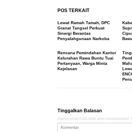
POS TERKAIT
Lewat Ramah Tamah, DPC
Kabe
Granat Tangsel Perkuat
Supr
Sinergi Berantas
Cipu
Penyalahgunaan Narkoba
Baw
Rencana Pemindahan Kantor
Ting
Kelurahan Rawa Buntu Tuai
Pem
Pertanyaan, Warga Minta
Maha
Kejelasan
Lewa
ENCO
Penu
Tinggalkan Balasan
Alamat email Anda tidak akan dipublikasikan.