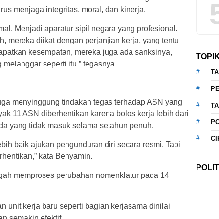
rus menjaga integritas, moral, dan kinerja.
al. Menjadi aparatur sipil negara yang profesional.
 mereka diikat dengan perjanjian kerja, yang tentu
apatkan kesempatan, mereka juga ada sanksinya,
TOPI
melanggar seperti itu,” tegasnya.
T
P
uga menyinggung tindakan tegas terhadap ASN yang
T
yak 11 ASN diberhentikan karena bolos kerja lebih dari
P
ada yang tidak masuk selama setahun penuh.
CI
ebih baik ajukan pengunduran diri secara resmi. Tapi
rhentikan,” kata Benyamin.
POLIT
tengah memproses perubahan nomenklatur pada 14
nit kerja baru seperti bagian kerjasama dinilai
an semakin efektif.