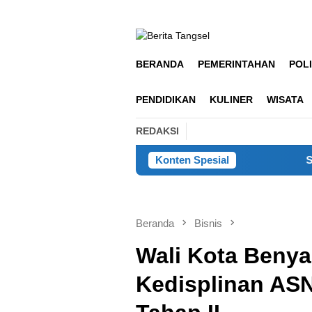
Loncat
ke
konten
BERANDA
PEMERINTAHAN
POLI
PENDIDIKAN
KULINER
WISATA
REDAKSI
Konten Spesial
Sambut HUT 
Beranda
Bisnis
Wali Kota Beny
Kedisplinan ASN