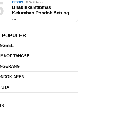
5
BISNIS
6743 Dilihat
Bhabinkamtibmas
Kelurahan Pondok Betung
…
K POPULER
ANGSEL
EMKOT TANGSEL
ANGERANG
ONDOK AREN
PUTAT
IK