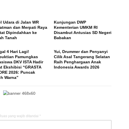
l Udara di Jalan WR
Kunjungan DWP
atman dan Merpati Raya
Kementerian UMKM RI
tat Dipindahkan ke
Disambut Antusias SD Negeri
ah Tanah
Babakan
gal 4 Hari Lagi!
Yui, Drummer dan Penyanyi
buktian Pamungkas
Cilik Asal Tangerang Selatan
siswa DKV ISTA Hadir
Raih Penghargaan Anak
t Ekshibisi “GRASTA
Indonesia Awards 2026
RE 2026: Puncak
h Warna”
Ruas yang wajib ditandai
*