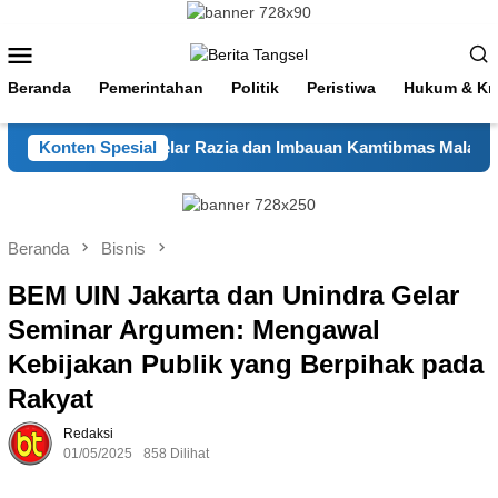
Loncat
ke
Menu
konten
Mobile
Beranda
Pemerintahan
Politik
Peristiwa
Hukum & Kri
sek Kelapa Dua Gelar Razia dan Imbauan Kamtibmas Malam Hari
Konten Spesial
Beranda
Bisnis
BEM UIN Jakarta dan Unindra Gelar
Seminar Argumen: Mengawal
Kebijakan Publik yang Berpihak pada
Rakyat
Redaksi
01/05/2025
858 Dilihat