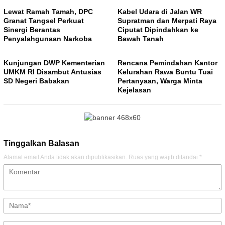
Lewat Ramah Tamah, DPC
Kabel Udara di Jalan WR
Granat Tangsel Perkuat
Supratman dan Merpati Raya
Sinergi Berantas
Ciputat Dipindahkan ke
Penyalahgunaan Narkoba
Bawah Tanah
Kunjungan DWP Kementerian
Rencana Pemindahan Kantor
UMKM RI Disambut Antusias
Kelurahan Rawa Buntu Tuai
SD Negeri Babakan
Pertanyaan, Warga Minta
Kejelasan
Tinggalkan Balasan
Alamat email Anda tidak akan dipublikasikan.
Ruas yang wajib ditandai
*