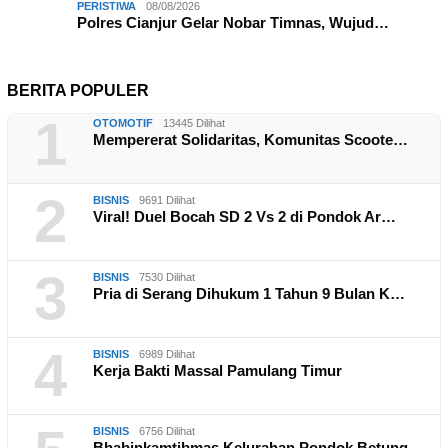
PERISTIWA
08/08/2026
Polres Cianjur Gelar Nobar Timnas, Wujud…
BERITA POPULER
1
OTOMOTIF
13445 Dilihat
Mempererat Solidaritas, Komunitas Scoote…
2
BISNIS
9691 Dilihat
Viral! Duel Bocah SD 2 Vs 2 di Pondok Ar…
3
BISNIS
7530 Dilihat
Pria di Serang Dihukum 1 Tahun 9 Bulan K…
4
BISNIS
6989 Dilihat
Kerja Bakti Massal Pamulang Timur
BISNIS
6756 Dilihat
Bhabinkamtibmas Kelurahan Pondok Betung