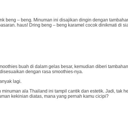
nk beng – beng. Minuman ini disajikan dingin dengan tambaha
pasaran. haus! Dring beng – beng karamel cocok dinikmati di si
othies buah di dalam gelas besar, kemudian diberi tambahan 
 disesuaikan dengan rasa smoothies-nya.
anyak lagi.
minuman ala Thailand ini tampil cantik dan estetik. Jadi, tak h
man kekinian diatas, mana yang pernah kamu cicipi?