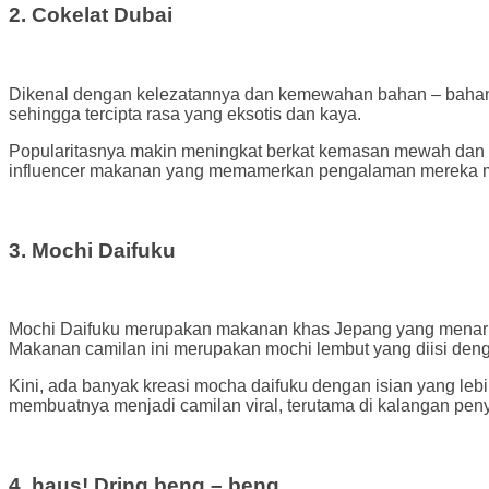
2. Cokelat Dubai
Dikenal dengan kelezatannya dan kemewahan bahan – bahanny
sehingga tercipta rasa yang eksotis dan kaya.
Popularitasnya makin meningkat berkat kemasan mewah dan ras
influencer makanan yang memamerkan pengalaman mereka menc
3. Mochi Daifuku
Mochi Daifuku merupakan makanan khas Jepang yang menarik p
Makanan camilan ini merupakan mochi lembut yang diisi deng
Kini, ada banyak kreasi mocha daifuku dengan isian yang lebih
membuatnya menjadi camilan viral, terutama di kalangan peny
4. haus! Dring beng – beng