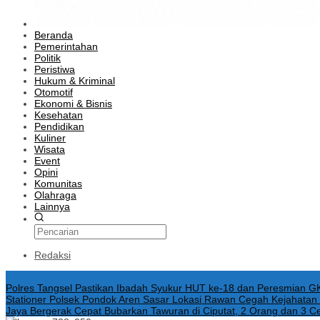
Beranda
Pemerintahan
Politik
Peristiwa
Hukum & Kriminal
Otomotif
Ekonomi & Bisnis
Kesehatan
Pendidikan
Kuliner
Wisata
Event
Opini
Komunitas
Olahraga
Lainnya
Redaksi
Konten Spesial
Polres Tangsel Pastikan Ibadah Syukur HUT ke-18 dan Peresmian G
Stationer Polsek Pondok Aren Sasar Lokasi Rawan Cegah Kejahata
Jaya Bergerak Cepat Bubarkan Tawuran di Ciputat, 2 Orang dan 3 C