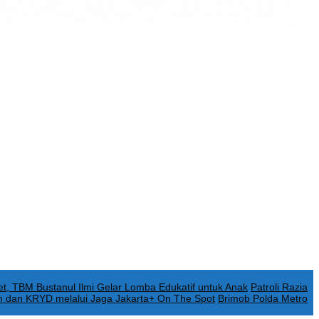
t, TBM Bustanul Ilmi Gelar Lomba Edukatif untuk Anak
Patroli Razia
 dan KRYD melalui Jaga Jakarta+ On The Spot
Brimob Polda Metro