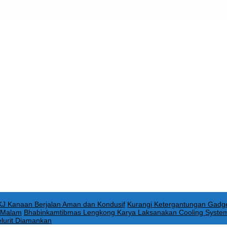
KJ Kanaan Berjalan Aman dan Kondusif
Kurangi Ketergantungan Gadge
n Malam
Bhabinkamtibmas Lengkong Karya Laksanakan Cooling System
elurit Diamankan