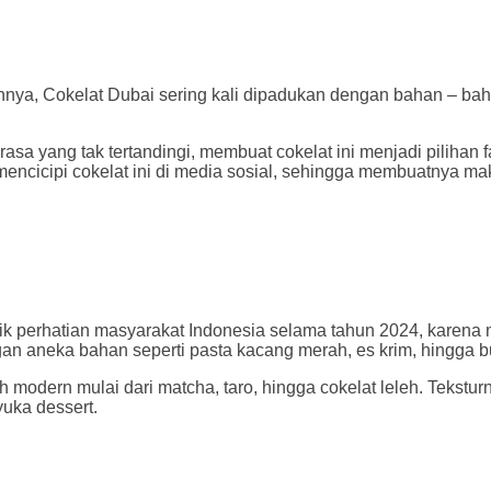
a, Cokelat Dubai sering kali dipadukan dengan bahan – bahan
a yang tak tertandingi, membuat cokelat ini menjadi pilihan f
icipi cokelat ini di media sosial, sehingga membuatnya maki
erhatian masyarakat Indonesia selama tahun 2024, karena memi
an aneka bahan seperti pasta kacang merah, es krim, hingga b
 modern mulai dari matcha, taro, hingga cokelat leleh. Tekstur
uka dessert.