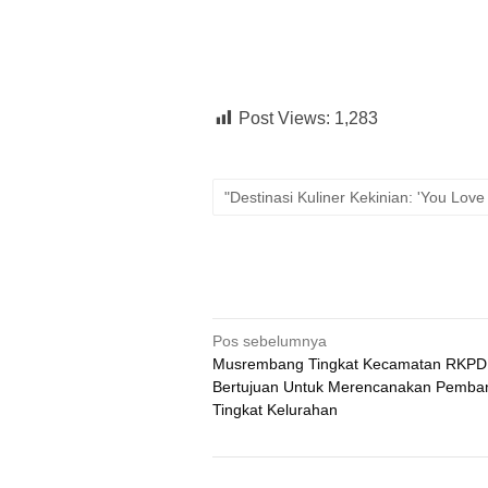
Post Views:
1,283
"Destinasi Kuliner Kekinian: 'You Lo
Navigasi
Pos sebelumnya
Musrembang Tingkat Kecamatan RKPD
pos
Bertujuan Untuk Merencanakan Pemb
Tingkat Kelurahan