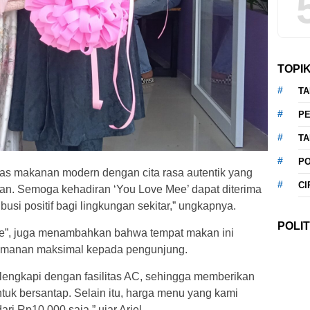
TOPI
T
P
T
P
as makanan modern dengan cita rasa autentik yang
CI
gan. Semoga kehadiran ‘You Love Mee’ dapat diterima
usi positif bagi lingkungan sekitar,” ungkapnya.
POLIT
ee”, juga menambahkan bahwa tempat makan ini
amanan maksimal kepada pengunjung.
lengkapi dengan fasilitas AC, sehingga memberikan
uk bersantap. Selain itu, harga menu yang kami
ri Rp10.000 saja,” ujar Ariel.