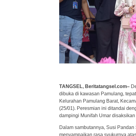
TANGSEL, Beritatangsel.com–
De
dibuka di kawasan Pamulang, tepat
Kelurahan Pamulang Barat, Kecama
(25/01). Peresmian ini ditandai de
dampingi Munifah Umar disaksikan
Dalam sambutannya, Susi Pandan Sa
menyampaikan rasa syukurnya atas t