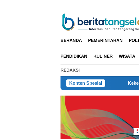
Loncat
ke
konten
BERANDA
PEMERINTAHAN
POLI
PENDIDIKAN
KULINER
WISATA
REDAKSI
Konten Spesial
Kekeringan Melanda, Polres