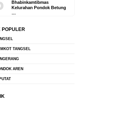
5
Bhabinkamtibmas
Kelurahan Pondok Betung
…
K POPULER
ANGSEL
EMKOT TANGSEL
ANGERANG
ONDOK AREN
PUTAT
IK