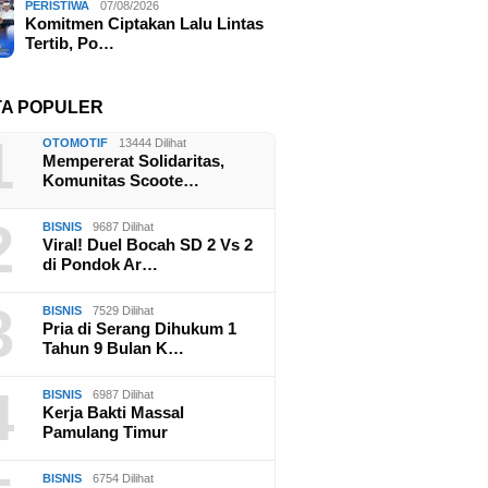
PERISTIWA
07/08/2026
Komitmen Ciptakan Lalu Lintas
Tertib, Po…
TA POPULER
1
OTOMOTIF
13444 Dilihat
Mempererat Solidaritas,
Komunitas Scoote…
2
BISNIS
9687 Dilihat
Viral! Duel Bocah SD 2 Vs 2
di Pondok Ar…
3
BISNIS
7529 Dilihat
Pria di Serang Dihukum 1
Tahun 9 Bulan K…
4
BISNIS
6987 Dilihat
Kerja Bakti Massal
Pamulang Timur
BISNIS
6754 Dilihat