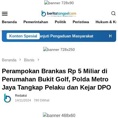
Loncat
ke
Menu
konten
Mobile
Beranda
Pemerintahan
Politik
Peristiwa
Hukum & Kri
 Sigap Tindak Lanjuti Pengaduan Masyarakat
Konten Spesial
Hadir Seja
Beranda
Bisnis
Perampokan Brankas Rp 5 Miliar di
Perumahan Bukit Golf, Polda Metro
Jaya Tangkap Pelaku dan Kejar DPO
Redaksi
14/11/2024
780 Dilihat