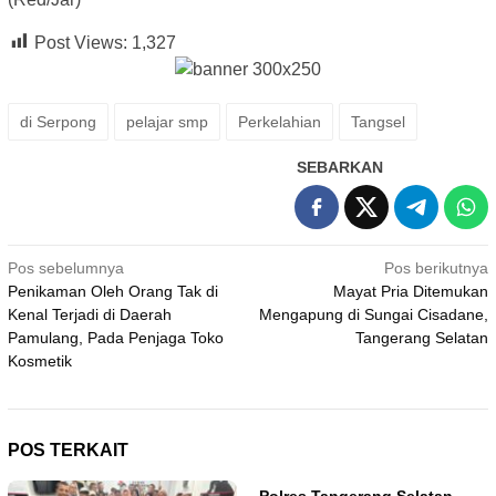
Post Views:
1,327
di Serpong
pelajar smp
Perkelahian
Tangsel
SEBARKAN
Navigasi
Pos sebelumnya
Pos berikutnya
Penikaman Oleh Orang Tak di
Mayat Pria Ditemukan
pos
Kenal Terjadi di Daerah
Mengapung di Sungai Cisadane,
Pamulang, Pada Penjaga Toko
Tangerang Selatan
Kosmetik
POS TERKAIT