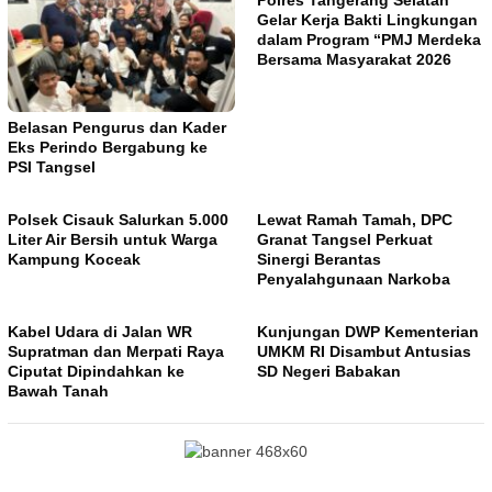
Polres Tangerang Selatan
Gelar Kerja Bakti Lingkungan
dalam Program “PMJ Merdeka
Bersama Masyarakat 2026
Belasan Pengurus dan Kader
Eks Perindo Bergabung ke
PSI Tangsel
Polsek Cisauk Salurkan 5.000
Lewat Ramah Tamah, DPC
Liter Air Bersih untuk Warga
Granat Tangsel Perkuat
Kampung Koceak
Sinergi Berantas
Penyalahgunaan Narkoba
Kabel Udara di Jalan WR
Kunjungan DWP Kementerian
Supratman dan Merpati Raya
UMKM RI Disambut Antusias
Ciputat Dipindahkan ke
SD Negeri Babakan
Bawah Tanah