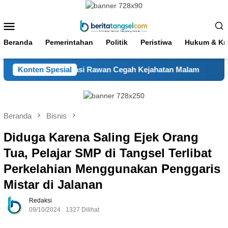
Loncat
ke
Menu
konten
Mobile
Beranda
Pemerintahan
Politik
Peristiwa
Hukum & Kri
ok Aren Sasar Lokasi Rawan Cegah Kejahatan Malam
Konten Spesial
Bhab
Beranda
Bisnis
Diduga Karena Saling Ejek Orang
Tua, Pelajar SMP di Tangsel Terlibat
Perkelahian Menggunakan Penggaris
Mistar di Jalanan
Redaksi
09/10/2024
1327 Dilihat