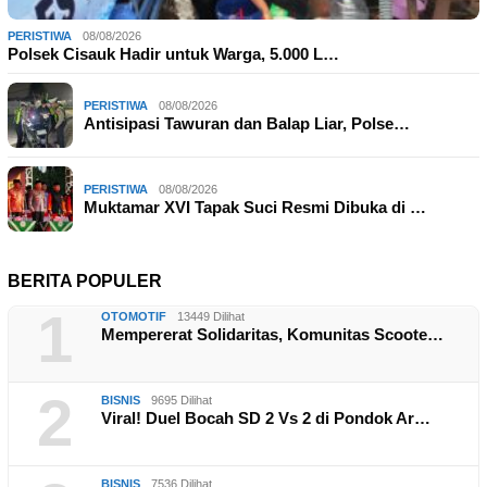
PERISTIWA
08/08/2026
Polsek Cisauk Hadir untuk Warga, 5.000 L…
PERISTIWA
08/08/2026
Antisipasi Tawuran dan Balap Liar, Polse…
PERISTIWA
08/08/2026
Muktamar XVI Tapak Suci Resmi Dibuka di …
BERITA POPULER
1
OTOMOTIF
13449 Dilihat
Mempererat Solidaritas, Komunitas Scoote…
2
BISNIS
9695 Dilihat
Viral! Duel Bocah SD 2 Vs 2 di Pondok Ar…
BISNIS
7536 Dilihat