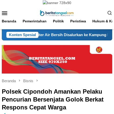
Loncat
ke
Menu
konten
Mobile
Beranda
Pemerintahan
Politik
Peristiwa
Hukum & Kri
a, 5.000 Liter Air Bersih Disalurkan ke Kampung Koceak
Konten Spesial
Beranda
Bisnis
Polsek Cipondoh Amankan Pelaku
Pencurian Bersenjata Golok Berkat
Respons Cepat Warga