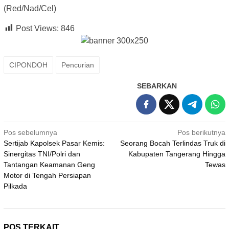
(Red/Nad/Cel)
Post Views:
846
CIPONDOH
Pencurian
SEBARKAN
Navigasi
Pos sebelumnya
Pos berikutnya
Sertijab Kapolsek Pasar Kemis:
Seorang Bocah Terlindas Truk di
pos
Sinergitas TNI/Polri dan
Kabupaten Tangerang Hingga
Tantangan Keamanan Geng
Tewas
Motor di Tengah Persiapan
Pilkada
POS TERKAIT