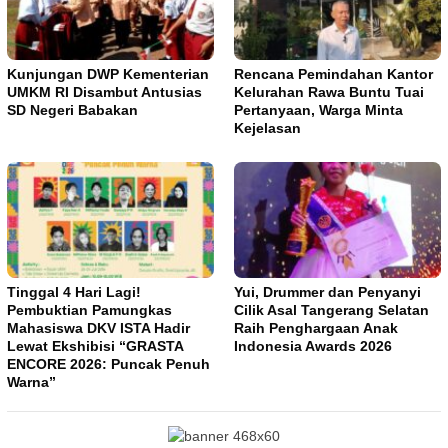
Kunjungan DWP Kementerian
Rencana Pemindahan Kantor
UMKM RI Disambut Antusias
Kelurahan Rawa Buntu Tuai
SD Negeri Babakan
Pertanyaan, Warga Minta
Kejelasan
Tinggal 4 Hari Lagi!
Yui, Drummer dan Penyanyi
Pembuktian Pamungkas
Cilik Asal Tangerang Selatan
Mahasiswa DKV ISTA Hadir
Raih Penghargaan Anak
Lewat Ekshibisi “GRASTA
Indonesia Awards 2026
ENCORE 2026: Puncak Penuh
Warna”