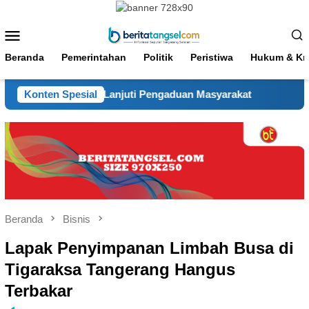
Loncat
ke
Menu
konten
Mobile
Beranda
Pemerintahan
Politik
Peristiwa
Hukum & Kri
igap Tindak Lanjuti Pengaduan Masyarakat
Konten Spesial
Hadir Sejak 
Beranda
Bisnis
Lapak Penyimpanan Limbah Busa di
Tigaraksa Tangerang Hangus
Terbakar