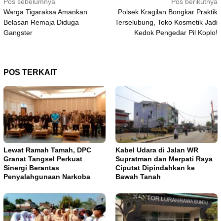
Navigasi
Pos sebelumnya
Pos berikutnya
Warga Tigaraksa Amankan
Polsek Kragilan Bongkar Praktik
pos
Belasan Remaja Diduga
Terselubung, Toko Kosmetik Jadi
Gangster
Kedok Pengedar Pil Koplo!
POS TERKAIT
Lewat Ramah Tamah, DPC
Kabel Udara di Jalan WR
Granat Tangsel Perkuat
Supratman dan Merpati Raya
Sinergi Berantas
Ciputat Dipindahkan ke
Penyalahgunaan Narkoba
Bawah Tanah