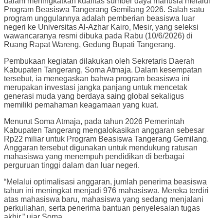
dalam meningkatkan kualitas sumber daya manusia melalui
Program Beasiswa Tangerang Gemilang 2026. Salah satu
program unggulannya adalah pemberian beasiswa luar
negeri ke Universitas Al-Azhar Kairo, Mesir, yang seleksi
wawancaranya resmi dibuka pada Rabu (10/6/2026) di
Ruang Rapat Wareng, Gedung Bupati Tangerang.
Pembukaan kegiatan dilakukan oleh Sekretaris Daerah
Kabupaten Tangerang, Soma Atmaja. Dalam kesempatan
tersebut, ia menegaskan bahwa program beasiswa ini
merupakan investasi jangka panjang untuk mencetak
generasi muda yang berdaya saing global sekaligus
memiliki pemahaman keagamaan yang kuat.
Menurut Soma Atmaja, pada tahun 2026 Pemerintah
Kabupaten Tangerang mengalokasikan anggaran sebesar
Rp22 miliar untuk Program Beasiswa Tangerang Gemilang.
Anggaran tersebut digunakan untuk mendukung ratusan
mahasiswa yang menempuh pendidikan di berbagai
perguruan tinggi dalam dan luar negeri.
“Melalui optimalisasi anggaran, jumlah penerima beasiswa
tahun ini meningkat menjadi 976 mahasiswa. Mereka terdiri
atas mahasiswa baru, mahasiswa yang sedang menjalani
perkuliahan, serta penerima bantuan penyelesaian tugas
akhir,” ujar Soma.