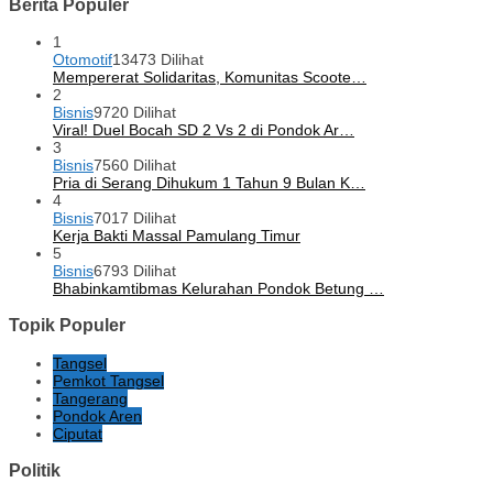
Berita Populer
1
Otomotif
13473 Dilihat
Mempererat Solidaritas, Komunitas Scoote…
2
Bisnis
9720 Dilihat
Viral! Duel Bocah SD 2 Vs 2 di Pondok Ar…
3
Bisnis
7560 Dilihat
Pria di Serang Dihukum 1 Tahun 9 Bulan K…
4
Bisnis
7017 Dilihat
Kerja Bakti Massal Pamulang Timur
5
Bisnis
6793 Dilihat
Bhabinkamtibmas Kelurahan Pondok Betung …
Topik Populer
Tangsel
Pemkot Tangsel
Tangerang
Pondok Aren
Ciputat
Politik