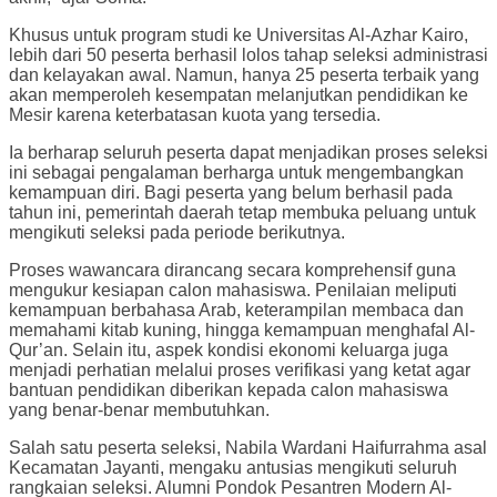
Khusus untuk program studi ke Universitas Al-Azhar Kairo,
lebih dari 50 peserta berhasil lolos tahap seleksi administrasi
dan kelayakan awal. Namun, hanya 25 peserta terbaik yang
akan memperoleh kesempatan melanjutkan pendidikan ke
Mesir karena keterbatasan kuota yang tersedia.
Ia berharap seluruh peserta dapat menjadikan proses seleksi
ini sebagai pengalaman berharga untuk mengembangkan
kemampuan diri. Bagi peserta yang belum berhasil pada
tahun ini, pemerintah daerah tetap membuka peluang untuk
mengikuti seleksi pada periode berikutnya.
Proses wawancara dirancang secara komprehensif guna
mengukur kesiapan calon mahasiswa. Penilaian meliputi
kemampuan berbahasa Arab, keterampilan membaca dan
memahami kitab kuning, hingga kemampuan menghafal Al-
Qur’an. Selain itu, aspek kondisi ekonomi keluarga juga
menjadi perhatian melalui proses verifikasi yang ketat agar
bantuan pendidikan diberikan kepada calon mahasiswa
yang benar-benar membutuhkan.
Salah satu peserta seleksi, Nabila Wardani Haifurrahma asal
Kecamatan Jayanti, mengaku antusias mengikuti seluruh
rangkaian seleksi. Alumni Pondok Pesantren Modern Al-