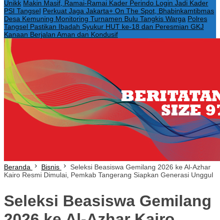
Unikk
Makin Masif, Ramai-Ramai Kader Perindo Login Jadi Kader
PSI Tangsel
Perkuat Jaga Jakarta+ On The Spot, Bhabinkamtibmas
Desa Kemuning Monitoring Turnamen Bulu Tangkis Warga
Polres
Tangsel Pastikan Ibadah Syukur HUT ke-18 dan Peresmian GKJ
Kanaan Berjalan Aman dan Kondusif
Beranda
Bisnis
Seleksi Beasiswa Gemilang 2026 ke Al-Azhar
Kairo Resmi Dimulai, Pemkab Tangerang Siapkan Generasi Unggul
Seleksi Beasiswa Gemilang
2026 ke Al-Azhar Kairo