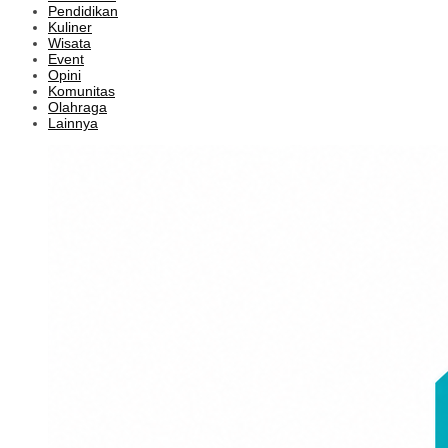
Pendidikan
Kuliner
Wisata
Event
Opini
Komunitas
Olahraga
Lainnya