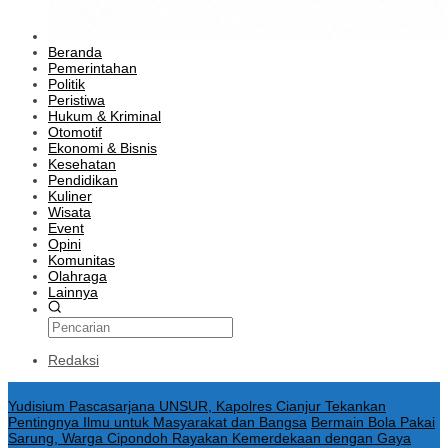
Beranda
Pemerintahan
Politik
Peristiwa
Hukum & Kriminal
Otomotif
Ekonomi & Bisnis
Kesehatan
Pendidikan
Kuliner
Wisata
Event
Opini
Komunitas
Olahraga
Lainnya
Redaksi
Konten Spesial
Yudisium Pascasarjana UNSUR, Kapolres Cianjur Tekankan
Pentingnya Ilmu untuk Masyarakat dan Bangsa
Bermain Bola Pakai
Sarung, Warga Cipondoh Rayakan Kemerdekaan dengan Gaya