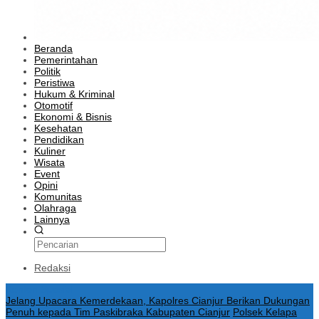
Beranda
Pemerintahan
Politik
Peristiwa
Hukum & Kriminal
Otomotif
Ekonomi & Bisnis
Kesehatan
Pendidikan
Kuliner
Wisata
Event
Opini
Komunitas
Olahraga
Lainnya
Redaksi
Konten Spesial
Jelang Upacara Kemerdekaan, Kapolres Cianjur Berikan Dukungan
Penuh kepada Tim Paskibraka Kabupaten Cianjur
Polsek Kelapa