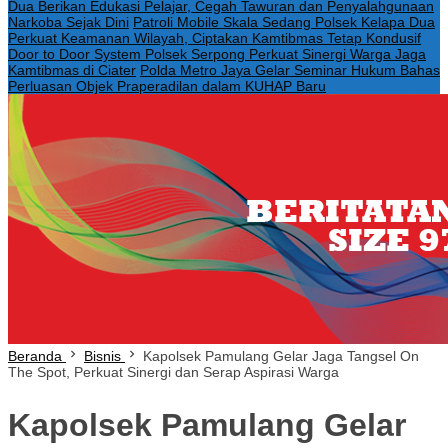
Dua Berikan Edukasi Pelajar, Cegah Tawuran dan Penyalahgunaan
Narkoba Sejak Dini
Patroli Mobile Skala Sedang Polsek Kelapa Dua
Perkuat Keamanan Wilayah, Ciptakan Kamtibmas Tetap Kondusif
Door to Door System Polsek Serpong Perkuat Sinergi Warga Jaga
Kamtibmas di Ciater
Polda Metro Jaya Gelar Seminar Hukum Bahas
Perluasan Objek Praperadilan dalam KUHAP Baru
Beranda
Bisnis
Kapolsek Pamulang Gelar Jaga Tangsel On
The Spot, Perkuat Sinergi dan Serap Aspirasi Warga
Kapolsek Pamulang Gelar