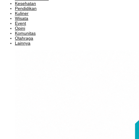
Kesehatan
Pendidikan
Kuliner
Wisata
Event
Opini
Komunitas
Olahraga
Lainnya