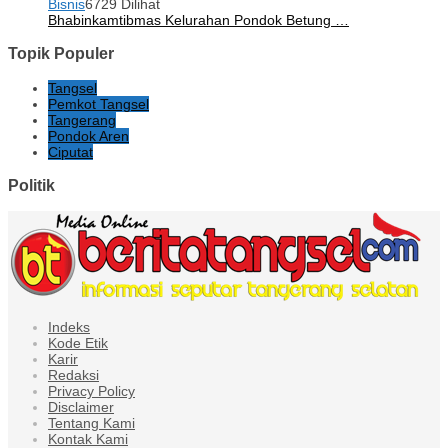
Bisnis
6729 Dilihat
Bhabinkamtibmas Kelurahan Pondok Betung …
Topik Populer
Tangsel
Pemkot Tangsel
Tangerang
Pondok Aren
Ciputat
Politik
Indeks
Kode Etik
Karir
Redaksi
Privacy Policy
Disclaimer
Tentang Kami
Kontak Kami