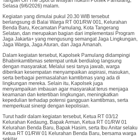
Tangsel On The Spot di wilayah hukum Polsek Pamulang,
Selasa (9/6/2026) malam.
Kegiatan yang dimulai pukul 20.30 WIB tersebut
berlangsung di Balai Warga RT 001/RW 001, Kelurahan
Benda Baru, Kecamatan Pamulang, Kota Tangerang
Selatan, dan merupakan bagian dari implementasi Program
Jaga Jakarta+ yang mengusung semangat Jaga Lingkungan,
Jaga Warga, Jaga Aturan, dan Jaga Amanah.
Dalam kegiatan tersebut, Kapolsek Pamulang didampingi
Bhabinkamtibmas setempat untuk berdialog langsung
dengan masyarakat. Melalui sesi tanya jawab, warga
diberikan kesempatan menyampaikan aspirasi, masukan,
serta berbagai permasalahan kamtibmas yang ada di
lingkungan mereka. Selain itu, Kapolsek juga
menyampaikan imbauan agar masyarakat terus menjaga
keamanan dan ketertiban lingkungan, meningkatkan
kepedulian terhadap potensi gangguan kamtibmas, serta
memperkuat sinergi dengan kepolisian.
Turut hadir dalam kegiatan tersebut, Ketua RT 03/12
Kelurahan Kedaung, Bapak Arman, Ketua RT 01/RW 01
Kelurahan Benda Baru, Bapak Hasim, serta Ibu Anitar selaku
Ketua RT 01/RW 01 Kelurahan Benda Baru, bersama warga
sekitar.