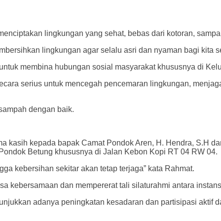
menciptakan lingkungan yang sehat, bebas dari kotoran, samp
embersihkan lingkungan agar selalu asri dan nyaman bagi kita 
n untuk membina hubungan sosial masyarakat khususnya di Kelu
cara serius untuk mencegah pencemaran lingkungan, menjaga
sampah dengan baik.
a kasih kepada bapak Camat Pondok Aren, H. Hendra, S.H da
n Pondok Betung khususnya di Jalan Kebon Kopi RT 04 RW 04.
ga kebersihan sekitar akan tetap terjaga” kata Rahmat.
sa kebersamaan dan mempererat tali silaturahmi antara instans
jukkan adanya peningkatan kesadaran dan partisipasi aktif da