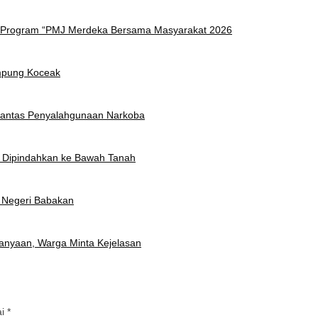
am Program “PMJ Merdeka Bersama Masyarakat 2026
ampung Koceak
rantas Penyalahgunaan Narkoba
t Dipindahkan ke Bawah Tanah
 Negeri Babakan
anyaan, Warga Minta Kejelasan
ai
*