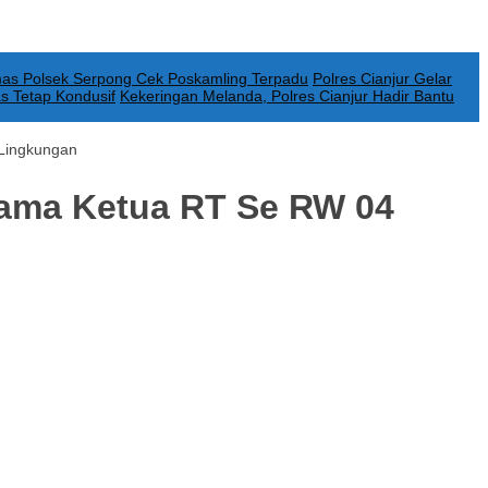
as Polsek Serpong Cek Poskamling Terpadu
Polres Cianjur Gelar
as Tetap Kondusif
Kekeringan Melanda, Polres Cianjur Hadir Bantu
 Lingkungan
sama Ketua RT Se RW 04