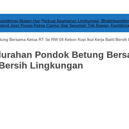
Kamtibmas Malam Hari
Perkuat Keamanan Lingkungan, Bhabinkamtibm
atroli Jago Presisi Polres Cianjur Sisir Sejumlah Titik Rawan, Kamtibm
ung Bersama Ketua RT Se RW 04 Kebon Kopi Ikut Kerja Bakti Bersih
elurahan Pondok Betung Ber
 Bersih Lingkungan