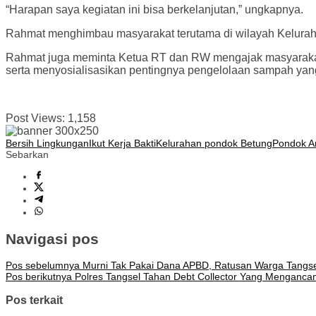
“Harapan saya kegiatan ini bisa berkelanjutan,” ungkapnya.
Rahmat menghimbau masyarakat terutama di wilayah Kelur
Rahmat juga meminta Ketua RT dan RW mengajak masyarakat unt
serta menyosialisasikan pentingnya pengelolaan sampah y
Post Views:
1,158
Bersih Lingkungan
Ikut Kerja Bakti
Kelurahan pondok Betung
Pondok A
Sebarkan
Navigasi pos
Pos sebelumnya
Murni Tak Pakai Dana APBD, Ratusan Warga Tangsel 
Pos berikutnya
Polres Tangsel Tahan Debt Collector Yang Mengancam
Pos terkait