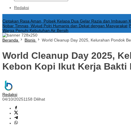
Redaksi
Konten Spesial
Ciptakan Rasa Aman, Polsek Kelapa Dua Gelar Razia dan Imbauan 
Nobar Timnas, Wujud Polri Humanis dan Dekat dengan Masyarakat
P
Warga Penuhi Kebutuhan Air Bersih
Beranda
Bisnis
World Cleanup Day 2025, Kelurahan Pondok Bet
World Cleanup Day 2025, K
Kebon Kopi Ikut Kerja Bakti
Redaksi
04/10/2025
1158 Dilihat