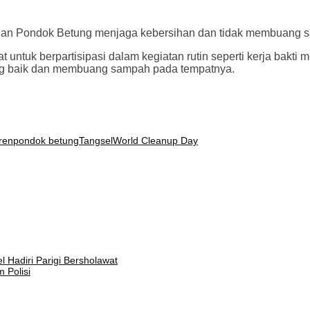
ahan Pondok Betung menjaga kebersihan dan tidak membuang
uk berpartisipasi dalam kegiatan rutin seperti kerja bakti m
ang baik dan membuang sampah pada tempatnya.
ren
pondok betung
Tangsel
World Cleanup Day
Hadiri Parigi Bersholawat
 Polisi