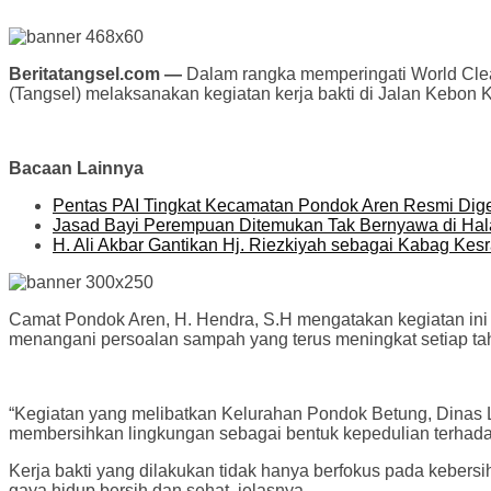
Beritatangsel.com —
Dalam rangka memperingati World Cle
(Tangsel) melaksanakan kegiatan kerja bakti di Jalan Kebo
Bacaan Lainnya
Pentas PAI Tingkat Kecamatan Pondok Aren Resmi Dig
Jasad Bayi Perempuan Ditemukan Tak Bernyawa di Hal
H. Ali Akbar Gantikan Hj. Riezkiyah sebagai Kabag Kes
Camat Pondok Aren, H. Hendra, S.H mengatakan kegiatan ini
menangani persoalan sampah yang terus meningkat setiap ta
“Kegiatan yang melibatkan Kelurahan Pondok Betung, Dinas 
membersihkan lingkungan sebagai bentuk kepedulian terhadap
Kerja bakti yang dilakukan tidak hanya berfokus pada kebersi
gaya hidup bersih dan sehat, jelasnya.