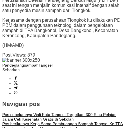
Perusahaan Daerah Pandeglang Berkah Maju (PD PBM)
saat ini tengah menjalin komunikasi intensif dengan salah
satu penyedia mesin sampah dari Tiongkok.
Kerjasama dengan perusahaan Tiongkok itu dilakukan PD
PBM dalam penggunaan teknologi dalam pengelolaan
sampah di TPA Bangkonol, Desa Bangkonol, Kecamatan
Keroncong, Kabupaten Pandeglang.
(HM/AMD)
Post Views:
879
Pandeglang
sampah
Tangsel
Sebarkan
Navigasi pos
Pos sebelumnya
Wali Kota Tangsel Targetkan 300 Ribu Pelajar
Jalani Cek Kesehatan Gratis di Sekolah
Pos berikutnya
Kerja Sama Pembuangan Sampah Tangsel Ke TPA