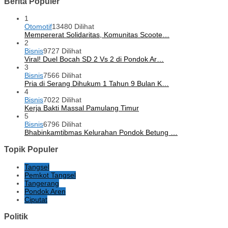
Berita Populer
1
Otomotif
13480 Dilihat
Mempererat Solidaritas, Komunitas Scoote…
2
Bisnis
9727 Dilihat
Viral! Duel Bocah SD 2 Vs 2 di Pondok Ar…
3
Bisnis
7566 Dilihat
Pria di Serang Dihukum 1 Tahun 9 Bulan K…
4
Bisnis
7022 Dilihat
Kerja Bakti Massal Pamulang Timur
5
Bisnis
6796 Dilihat
Bhabinkamtibmas Kelurahan Pondok Betung …
Topik Populer
Tangsel
Pemkot Tangsel
Tangerang
Pondok Aren
Ciputat
Politik