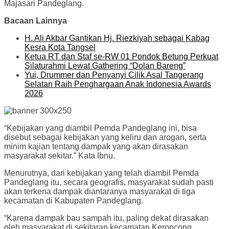
Majasari Pandeglang.
Bacaan Lainnya
H. Ali Akbar Gantikan Hj. Riezkiyah sebagai Kabag
Kesra Kota Tangsel
Ketua RT dan Staf se-RW 01 Pondok Betung Perkuat
Silaturahmi Lewat Gathering “Dolan Bareng”
Yui, Drummer dan Penyanyi Cilik Asal Tangerang
Selatan Raih Penghargaan Anak Indonesia Awards
2026
“Kebijakan yang diambil Pemda Pandeglang ini, bisa
disebut sebagai kebijakan yang keliru dan arogan, serta
minim kajian tentang dampak yang akan dirasakan
masyarakat sekitar.” Kata Ibnu.
Menurutnya, dari kebijakan yang telah diambil Pemda
Pandeglang itu, secara geografis, masyarakat sudah pasti
akan terkena dampak diantaranya masyarakat di tiga
kecamatan di Kabupaten Pandeglang.
“Karena dampak bau sampah itu, paling dekat dirasakan
oleh masyarakat di sekitaran kecamatan Keroncong,