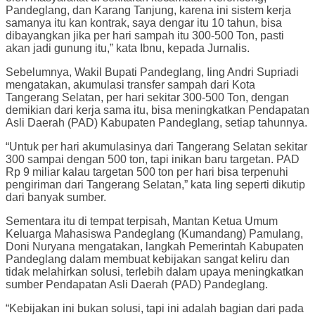
Pandeglang, dan Karang Tanjung, karena ini sistem kerja
samanya itu kan kontrak, saya dengar itu 10 tahun, bisa
dibayangkan jika per hari sampah itu 300-500 Ton, pasti
akan jadi gunung itu,” kata Ibnu, kepada Jurnalis.
Sebelumnya, Wakil Bupati Pandeglang, Iing Andri Supriadi
mengatakan, akumulasi transfer sampah dari Kota
Tangerang Selatan, per hari sekitar 300-500 Ton, dengan
demikian dari kerja sama itu, bisa meningkatkan Pendapatan
Asli Daerah (PAD) Kabupaten Pandeglang, setiap tahunnya.
“Untuk per hari akumulasinya dari Tangerang Selatan sekitar
300 sampai dengan 500 ton, tapi inikan baru targetan. PAD
Rp 9 miliar kalau targetan 500 ton per hari bisa terpenuhi
pengiriman dari Tangerang Selatan,” kata Iing seperti dikutip
dari banyak sumber.
Sementara itu di tempat terpisah, Mantan Ketua Umum
Keluarga Mahasiswa Pandeglang (Kumandang) Pamulang,
Doni Nuryana mengatakan, langkah Pemerintah Kabupaten
Pandeglang dalam membuat kebijakan sangat keliru dan
tidak melahirkan solusi, terlebih dalam upaya meningkatkan
sumber Pendapatan Asli Daerah (PAD) Pandeglang.
“Kebijakan ini bukan solusi, tapi ini adalah bagian dari pada