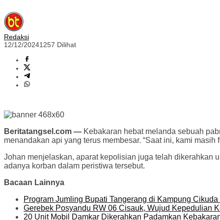
Redaksi
12/12/2024
1257 Dilihat
Beritatangsel.com —
Kebakaran hebat melanda sebuah pabri
menandakan api yang terus membesar. “Saat ini, kami masih
Johan menjelaskan, aparat kepolisian juga telah dikerahkan 
adanya korban dalam peristiwa tersebut.
Bacaan Lainnya
Program Jumling Bupati Tangerang di Kampung Cikuda 
Gerebek Posyandu RW 06 Cisauk, Wujud Kepedulian K
20 Unit Mobil Damkar Dikerahkan Padamkan Kebakaran 