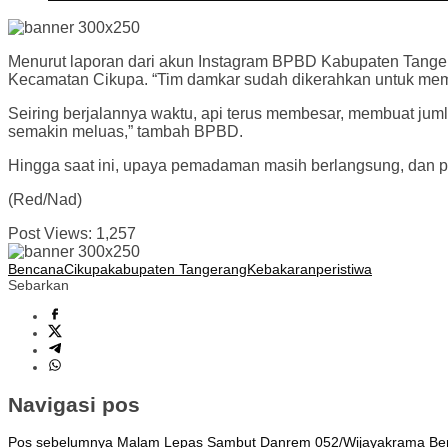
Menurut laporan dari akun Instagram BPBD Kabupaten Tangera
Kecamatan Cikupa. “Tim damkar sudah dikerahkan untuk me
Seiring berjalannya waktu, api terus membesar, membuat ju
semakin meluas,” tambah BPBD.
Hingga saat ini, upaya pemadaman masih berlangsung, dan p
(Red/Nad)
Post Views:
1,257
Bencana
Cikupa
kabupaten Tangerang
Kebakaran
peristiwa
Sebarkan
Navigasi pos
Pos sebelumnya
Malam Lepas Sambut Danrem 052/Wijayakrama Be