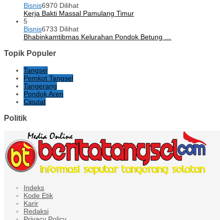
Bisnis
6970 Dilihat
Kerja Bakti Massal Pamulang Timur
5
Bisnis
6733 Dilihat
Bhabinkamtibmas Kelurahan Pondok Betung …
Topik Populer
Tangsel
Pemkot Tangsel
Tangerang
Pondok Aren
Ciputat
Politik
Indeks
Kode Etik
Karir
Redaksi
Privacy Policy