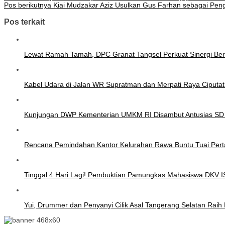
Pos berikutnya
Kiai Mudzakar Aziz Usulkan Gus Farhan sebagai Peng
Pos terkait
Lewat Ramah Tamah, DPC Granat Tangsel Perkuat Sinergi Be
Kabel Udara di Jalan WR Supratman dan Merpati Raya Ciputa
Kunjungan DWP Kementerian UMKM RI Disambut Antusias SD
Rencana Pemindahan Kantor Kelurahan Rawa Buntu Tuai Pert
Tinggal 4 Hari Lagi! Pembuktian Pamungkas Mahasiswa DKV 
Yui, Drummer dan Penyanyi Cilik Asal Tangerang Selatan Rai