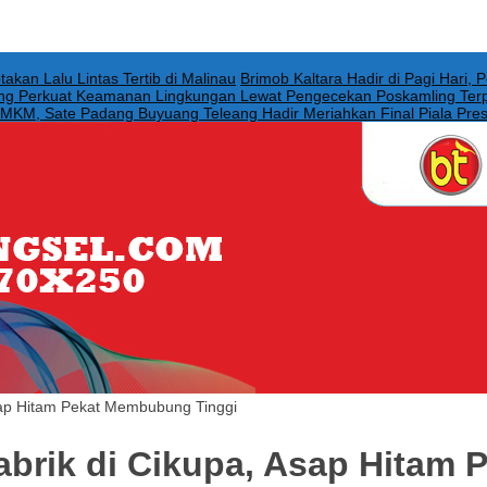
akan Lalu Lintas Tertib di Malinau
Brimob Kaltara Hadir di Pagi Hari, 
ong Perkuat Keamanan Lingkungan Lewat Pengecekan Poskamling Ter
UMKM, Sate Padang Buyuang Teleang Hadir Meriahkan Final Piala Pre
sap Hitam Pekat Membubung Tinggi
brik di Cikupa, Asap Hitam