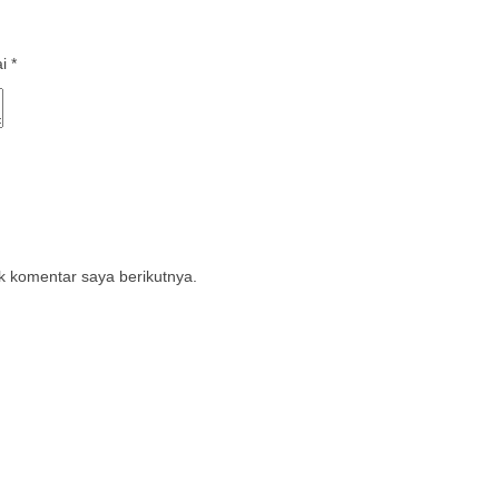
ai
*
k komentar saya berikutnya.