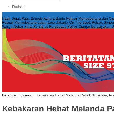
Redaksi
Konten Spesial
Hadir Sejak Pagi, Brimob Kaltara Bantu Pelajar Menyeberang dan Cipt
Pelajar Menyeberang Jalan
Jaga Jakarta On The Spot: Polsek Serp
Warga Nobar Final Persib vs Persebaya
Polres Cianjur Berdayakan 
Beranda
Bisnis
Kebakaran Hebat Melanda Pabrik di Cikupa, A
Kebakaran Hebat Melanda Pa