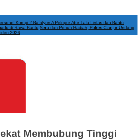
Personel Kompi 2 Batalyon A Pelopor Atur Lalu Lintas dan Bantu
padu di Rawa Buntu
Seru dan Penuh Hadiah, Polres Cianjur Undang
siden 2026
 Pekat Membubung Tinggi