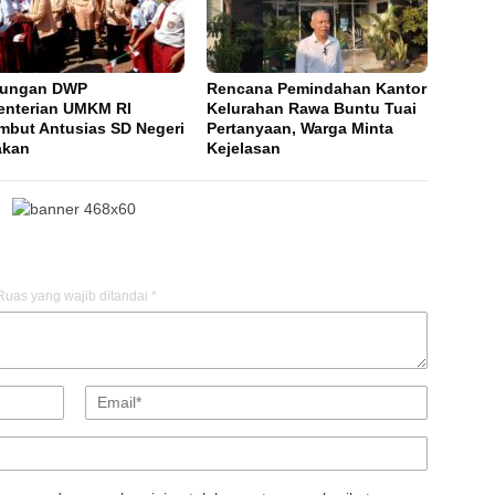
jungan DWP
Rencana Pemindahan Kantor
nterian UMKM RI
Kelurahan Rawa Buntu Tuai
mbut Antusias SD Negeri
Pertanyaan, Warga Minta
akan
Kejelasan
Ruas yang wajib ditandai
*