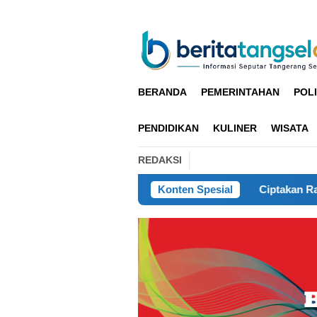
Loncat
ke
konten
BERANDA
PEMERINTAHAN
POLI
PENDIDIKAN
KULINER
WISATA
REDAKSI
Konten Spesial
Ciptakan Rasa Aman, Pols