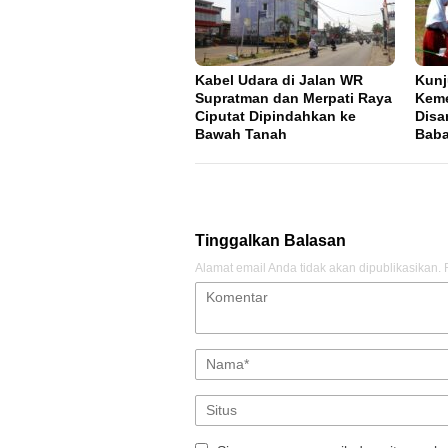
Kabel Udara di Jalan WR
Kun
Supratman dan Merpati Raya
Keme
Ciputat Dipindahkan ke
Disa
Bawah Tanah
Bab
Tinggalkan Balasan
Alamat email Anda tidak akan dipublikasikan.