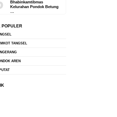
5
Bhabinkamtibmas
Kelurahan Pondok Betung
…
K POPULER
ANGSEL
EMKOT TANGSEL
ANGERANG
ONDOK AREN
PUTAT
IK