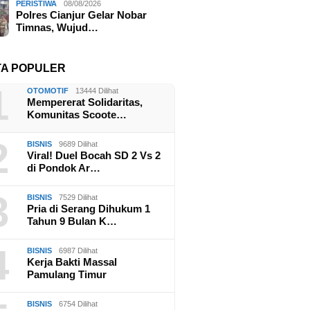
PERISTIWA
08/08/2026
Polres Cianjur Gelar Nobar
Timnas, Wujud…
TA POPULER
1
OTOMOTIF
13444 Dilihat
Mempererat Solidaritas,
Komunitas Scoote…
2
BISNIS
9689 Dilihat
Viral! Duel Bocah SD 2 Vs 2
di Pondok Ar…
3
BISNIS
7529 Dilihat
Pria di Serang Dihukum 1
Tahun 9 Bulan K…
4
BISNIS
6987 Dilihat
Kerja Bakti Massal
Pamulang Timur
BISNIS
6754 Dilihat