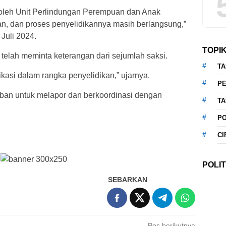
i oleh Unit Perlindungan Perempuan dan Anak
an, dan proses penyelidikannya masih berlangsung,”
Juli 2024.
TOPI
elah meminta keterangan dari sejumlah saksi.
T
fikasi dalam rangka penyelidikan,” ujarnya.
P
ban untuk melapor dan berkoordinasi dengan
T
P
CI
POLIT
SEBARKAN
Pos berikutnya