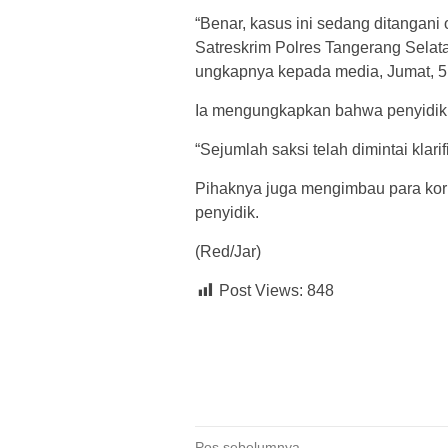
“Benar, kasus ini sedang ditangan
Satreskrim Polres Tangerang Selat
ungkapnya kepada media, Jumat, 5 
Ia mengungkapkan bahwa penyidik t
“Sejumlah saksi telah dimintai klari
Pihaknya juga mengimbau para kor
penyidik.
(Red/Jar)
Post Views:
848
Pos sebelumnya