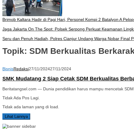
Brimob Kaltara Hadir di Pagi Hari, Personel Kompi 2 Batalyon A Pelo
Jaga Jakarta On The Spot: Polsek Serpong Perkuat Keamanan Ling
Seru dan Penuh Hadiah, Polres Cianjur Undang Warga Nobar Final P
Topik:
SDM Berkualitas Berkarak
Bisnis
Redaksi
27/11/2024
27/11/2024
SMK Mudatang 2 Siap Cetak SDM Berkualitas Berba
Beritatangsel.com — Dunia pendidikan harus mampu mencetak SDM b
Tidak Ada Pos Lagi.
Tidak ada laman yang di load.
Lihat Lainnya