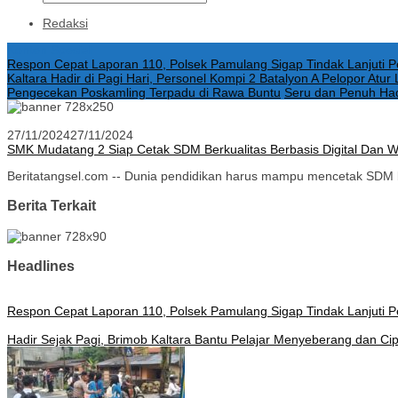
Redaksi
Konten Spesial
Respon Cepat Laporan 110, Polsek Pamulang Sigap Tindak Lanjuti
Kaltara Hadir di Pagi Hari, Personel Kompi 2 Batalyon A Pelopor Atu
Pengecekan Poskamling Terpadu di Rawa Buntu
Seru dan Penuh Had
27/11/2024
27/11/2024
SMK Mudatang 2 Siap Cetak SDM Berkualitas Berbasis Digital Dan 
Beritatangsel.com -- Dunia pendidikan harus mampu mencetak SDM 
Berita Terkait
Headlines
Respon Cepat Laporan 110, Polsek Pamulang Sigap Tindak Lanjuti
Hadir Sejak Pagi, Brimob Kaltara Bantu Pelajar Menyeberang dan Cipt