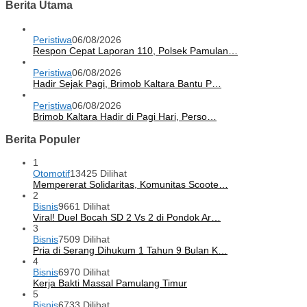
Berita Utama
Peristiwa
06/08/2026
Respon Cepat Laporan 110, Polsek Pamulan…
Peristiwa
06/08/2026
Hadir Sejak Pagi, Brimob Kaltara Bantu P…
Peristiwa
06/08/2026
Brimob Kaltara Hadir di Pagi Hari, Perso…
Berita Populer
1
Otomotif
13425 Dilihat
Mempererat Solidaritas, Komunitas Scoote…
2
Bisnis
9661 Dilihat
Viral! Duel Bocah SD 2 Vs 2 di Pondok Ar…
3
Bisnis
7509 Dilihat
Pria di Serang Dihukum 1 Tahun 9 Bulan K…
4
Bisnis
6970 Dilihat
Kerja Bakti Massal Pamulang Timur
5
Bisnis
6733 Dilihat