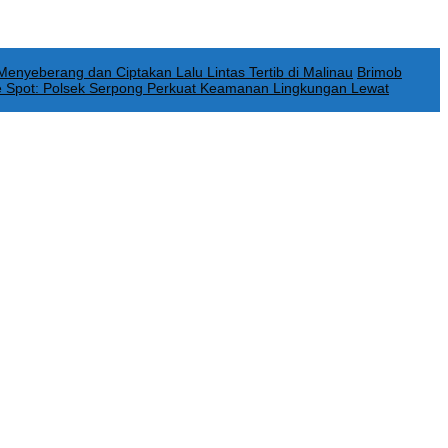
 Menyeberang dan Ciptakan Lalu Lintas Tertib di Malinau
Brimob
e Spot: Polsek Serpong Perkuat Keamanan Lingkungan Lewat