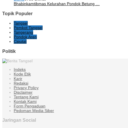
Bhabinkamtibmas Kelurahan Pondok Betung …
Topik Populer
Tangsel
Pemkot Tangsel
Tangerang
Pondok Aren
Ciputat
Politik
Indeks
Kode Etik
Karir
Redaksi
Privacy Policy
Disclaimer
Tentang Kami
Kontak Kami
Form Pengaduan
Pedoman Media Siber
Jaringan Social