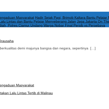
 Pengaduan Masyarakat
Hadir Sejak Pagi, Brimob Kaltara Bantu Pelajar
r Lalu Lintas dan Bantu Pelajar Menyeberang Jalan
Jaga Jakarta On Th
iah, Polres Cianjur Undang Warga Nobar Final Persib vs Persebaya
Wirausaha
berkualitas demi majunya bangsa dan negara, sepertinya […]
 Pengaduan Masyarakat
akan Lalu Lintas Tertib di Malinau