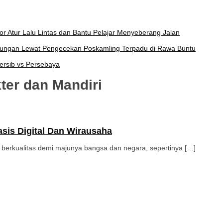
por Atur Lalu Lintas dan Bantu Pelajar Menyeberang Jalan
kungan Lewat Pengecekan Poskamling Terpadu di Rawa Buntu
ersib vs Persebaya
ter dan Mandiri
sis Digital Dan Wirausaha
erkualitas demi majunya bangsa dan negara, sepertinya […]