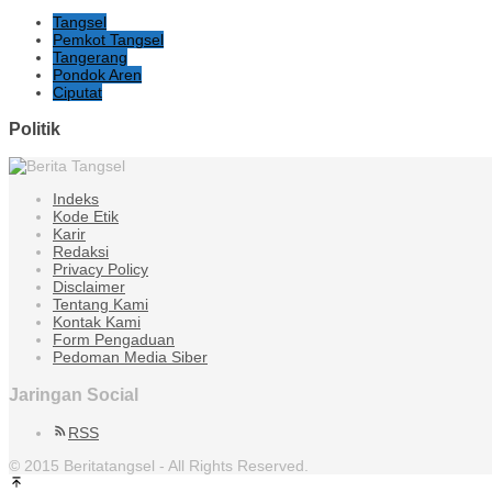
Tangsel
Pemkot Tangsel
Tangerang
Pondok Aren
Ciputat
Politik
Indeks
Kode Etik
Karir
Redaksi
Privacy Policy
Disclaimer
Tentang Kami
Kontak Kami
Form Pengaduan
Pedoman Media Siber
Jaringan Social
RSS
© 2015 Beritatangsel - All Rights Reserved.