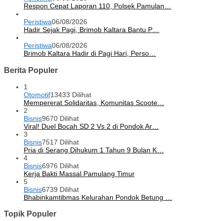
Respon Cepat Laporan 110, Polsek Pamulan…
Peristiwa
06/08/2026
Hadir Sejak Pagi, Brimob Kaltara Bantu P…
Peristiwa
06/08/2026
Brimob Kaltara Hadir di Pagi Hari, Perso…
Berita Populer
1
Otomotif
13433 Dilihat
Mempererat Solidaritas, Komunitas Scoote…
2
Bisnis
9670 Dilihat
Viral! Duel Bocah SD 2 Vs 2 di Pondok Ar…
3
Bisnis
7517 Dilihat
Pria di Serang Dihukum 1 Tahun 9 Bulan K…
4
Bisnis
6976 Dilihat
Kerja Bakti Massal Pamulang Timur
5
Bisnis
6739 Dilihat
Bhabinkamtibmas Kelurahan Pondok Betung …
Topik Populer