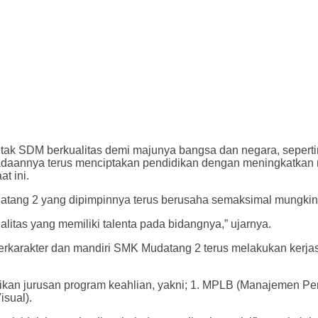
ak SDM berkualitas demi majunya bangsa dan negara, seper
adaannya terus menciptakan pendidikan dengan meningkatkan mu
t ini.
atang 2 yang dipimpinnya terus berusaha semaksimal mungkin
litas yang memiliki talenta pada bidangnya,” ujarnya.
erkarakter dan mandiri SMK Mudatang 2 terus melakukan kerja
ikan jurusan program keahlian, yakni; 1. MPLB (Manajemen Per
sual).