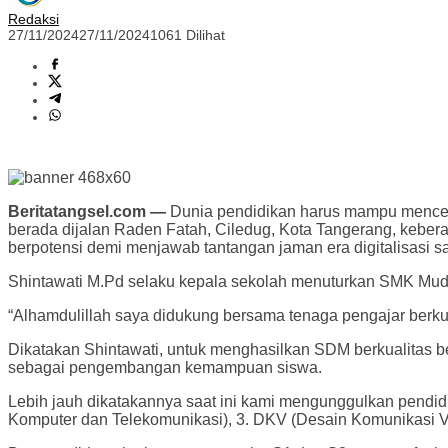
Redaksi
27/11/2024
27/11/2024
1061 Dilihat
Beritatangsel.com —
Dunia pendidikan harus mampu mencet
berada dijalan Raden Fatah, Ciledug, Kota Tangerang, keber
berpotensi demi menjawab tantangan jaman era digitalisasi saa
Shintawati M.Pd selaku kepala sekolah menuturkan SMK Mud
“Alhamdulillah saya didukung bersama tenaga pengajar berkua
Dikatakan Shintawati, untuk menghasilkan SDM berkualitas b
sebagai pengembangan kemampuan siswa.
Lebih jauh dikatakannya saat ini kami mengunggulkan pendid
Komputer dan Telekomunikasi), 3. DKV (Desain Komunikasi Vi