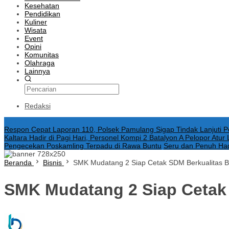
Kesehatan
Pendidikan
Kuliner
Wisata
Event
Opini
Komunitas
Olahraga
Lainnya
Redaksi
Konten Spesial
Respon Cepat Laporan 110, Polsek Pamulang Sigap Tindak Lanjuti
Kaltara Hadir di Pagi Hari, Personel Kompi 2 Batalyon A Pelopor Atu
Pengecekan Poskamling Terpadu di Rawa Buntu
Seru dan Penuh Had
Beranda
Bisnis
SMK Mudatang 2 Siap Cetak SDM Berkualitas Be
SMK Mudatang 2 Siap Cetak 