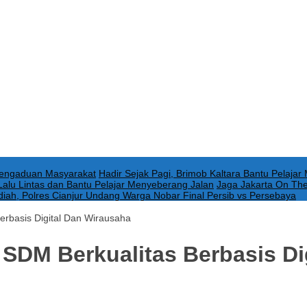
 Pengaduan Masyarakat
Hadir Sejak Pagi, Brimob Kaltara Bantu Pelajar
r Lalu Lintas dan Bantu Pelajar Menyeberang Jalan
Jaga Jakarta On Th
iah, Polres Cianjur Undang Warga Nobar Final Persib vs Persebaya
rbasis Digital Dan Wirausaha
SDM Berkualitas Berbasis Di