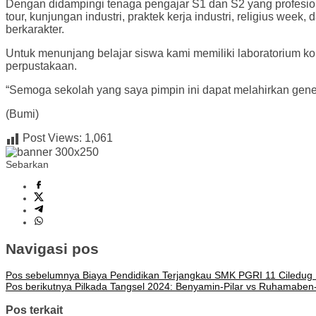
Dengan didampingi tenaga pengajar S1 dan S2 yang profesional
tour, kunjungan industri, praktek kerja industri, religius we
berkarakter.
Untuk menunjang belajar siswa kami memiliki laboratorium ko
perpustakaan.
“Semoga sekolah yang saya pimpin ini dapat melahirkan gener
(Bumi)
Post Views:
1,061
Sebarkan
Navigasi pos
Pos sebelumnya
Biaya Pendidikan Terjangkau SMK PGRI 11 Ciledug 
Pos berikutnya
Pilkada Tangsel 2024: Benyamin-Pilar vs Ruhamaben
Pos terkait