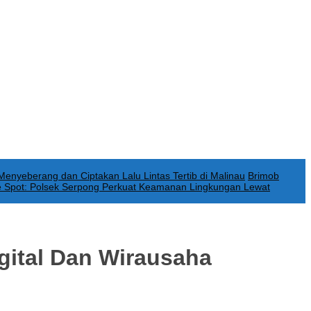
 Menyeberang dan Ciptakan Lalu Lintas Tertib di Malinau
Brimob
e Spot: Polsek Serpong Perkuat Keamanan Lingkungan Lewat
gital Dan Wirausaha