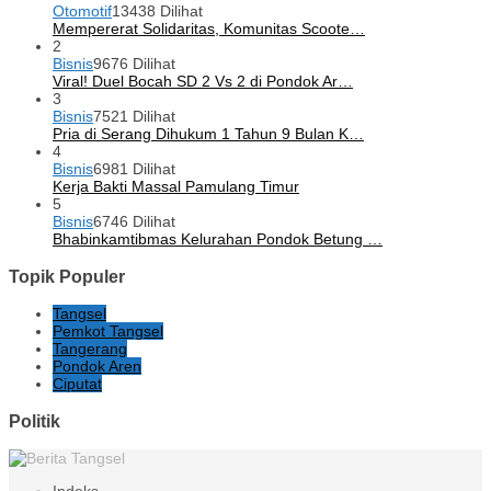
Otomotif
13438 Dilihat
Mempererat Solidaritas, Komunitas Scoote…
2
Bisnis
9676 Dilihat
Viral! Duel Bocah SD 2 Vs 2 di Pondok Ar…
3
Bisnis
7521 Dilihat
Pria di Serang Dihukum 1 Tahun 9 Bulan K…
4
Bisnis
6981 Dilihat
Kerja Bakti Massal Pamulang Timur
5
Bisnis
6746 Dilihat
Bhabinkamtibmas Kelurahan Pondok Betung …
Topik Populer
Tangsel
Pemkot Tangsel
Tangerang
Pondok Aren
Ciputat
Politik
Indeks