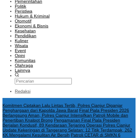
Pemerintahan
Politik
Peristiwa
Hukum & Kriminal
Otomotif
Ekonomi & Bisnis
Kesehatan
Pendidikan
Kuliner
Wisata
Event
Opini
Komunitas
Olahraga
Lainnya
Redaksi
Konten Spesial
Komitmen Ciptakan Lalu Lintas Tertib, Polres Cianjur Diganjar
Penghargaan dari Kapolda Jawa Barat
Final Piala Presiden 2026
Berlangsung Aman, Polres Cianjur Intensifkan Patroli Mobile dan
Penertiban Knalpot Brong
Pengamanan Final Piala Presiden
Berjalan Kondusif, 89 Kendaraan Terjaring Operasi Polres Cianjur
Update Kekeringan di Tangerang Selatan: 12 Titik Terdampak, 262
KK Mengalami Kesulitan Air Bersih
Patroli CETAR di SMKN 6