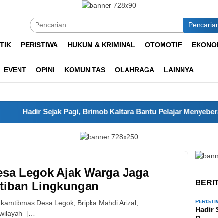
Pencaria
TIK
PERISTIWA
HUKUM & KRIMINAL
OTOMOTIF
EKONOM
EVENT
OPINI
KOMUNITAS
OLAHRAGA
LAINNYA
Hadir Sejak Pagi, Brimob Kaltara Bantu Pelajar Menyeberang dan
sa Legok Ajak Warga Jaga
BERI
tiban Lingkungan
PERISTI
kamtibmas Desa Legok, Bripka Mahdi Arizal,
Hadir 
wilayah […]