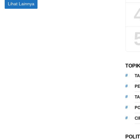
Lihat Lainnya
TOPI
T
P
T
P
CI
POLIT