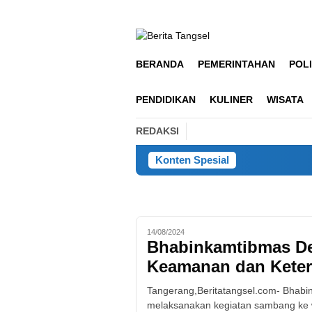
Loncat
ke
konten
BERANDA
PEMERINTAHAN
POLI
PENDIDIKAN
KULINER
WISATA
REDAKSI
Konten Spesial
14/08/2024
Bhabinkamtibmas De
Keamanan dan Keter
Tangerang,Beritatangsel.com- Bhabin
melaksanakan kegiatan sambang ke 