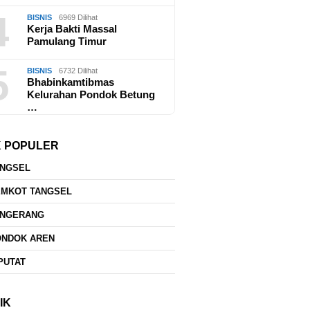
4
BISNIS
6969 Dilihat
Kerja Bakti Massal
Pamulang Timur
5
BISNIS
6732 Dilihat
Bhabinkamtibmas
Kelurahan Pondok Betung
…
K POPULER
ANGSEL
EMKOT TANGSEL
ANGERANG
ONDOK AREN
PUTAT
IK