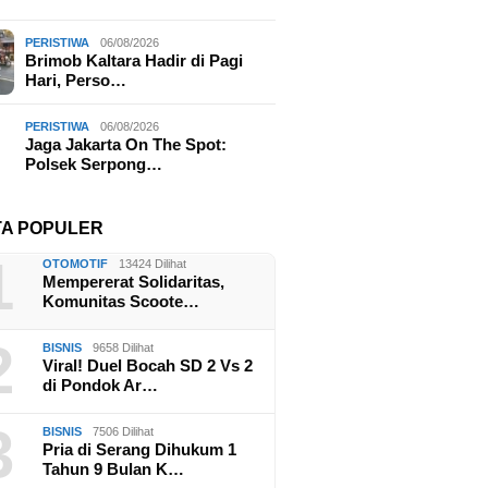
PERISTIWA
06/08/2026
Brimob Kaltara Hadir di Pagi
Hari, Perso…
PERISTIWA
06/08/2026
Jaga Jakarta On The Spot:
Polsek Serpong…
TA POPULER
1
OTOMOTIF
13424 Dilihat
Mempererat Solidaritas,
Komunitas Scoote…
2
BISNIS
9658 Dilihat
Viral! Duel Bocah SD 2 Vs 2
di Pondok Ar…
3
BISNIS
7506 Dilihat
Pria di Serang Dihukum 1
Tahun 9 Bulan K…