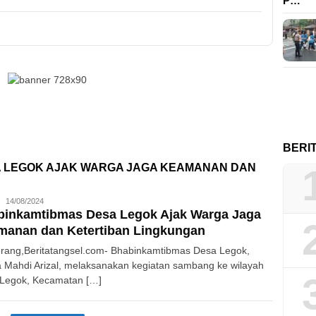
P…
BERI
 LEGOK AJAK WARGA JAGA KEAMANAN DAN
Redaksi
14/08/2024
binkamtibmas Desa Legok Ajak Warga Jaga
manan dan Ketertiban Lingkungan
rang,Beritatangsel.com- Bhabinkamtibmas Desa Legok,
a Mahdi Arizal, melaksanakan kegiatan sambang ke wilayah
Legok, Kecamatan […]