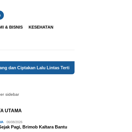
n
I & BISNIS
KESEHATAN
 Ciptakan Lalu Lintas Tertib di Malinau
Brimob Kaltara H
TA UTAMA
WA
06/08/2026
Sejak Pagi, Brimob Kaltara Bantu