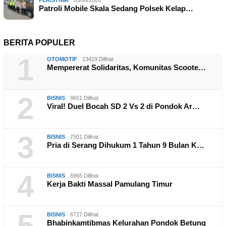
Patroli Mobile Skala Sedang Polsek Kelap…
BERITA POPULER
1
OTOMOTIF
13419 Dilihat
Mempererat Solidaritas, Komunitas Scoote…
2
BISNIS
9651 Dilihat
Viral! Duel Bocah SD 2 Vs 2 di Pondok Ar…
3
BISNIS
7501 Dilihat
Pria di Serang Dihukum 1 Tahun 9 Bulan K…
4
BISNIS
6965 Dilihat
Kerja Bakti Massal Pamulang Timur
5
BISNIS
6727 Dilihat
Bhabinkamtibmas Kelurahan Pondok Betung