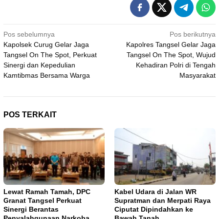
Navigasi
Pos sebelumnya
Pos berikutnya
Kapolsek Curug Gelar Jaga
Kapolres Tangsel Gelar Jaga
pos
Tangsel On The Spot, Perkuat
Tangsel On The Spot, Wujud
Sinergi dan Kepedulian
Kehadiran Polri di Tengah
Kamtibmas Bersama Warga
Masyarakat
POS TERKAIT
Lewat Ramah Tamah, DPC
Kabel Udara di Jalan WR
Granat Tangsel Perkuat
Supratman dan Merpati Raya
Sinergi Berantas
Ciputat Dipindahkan ke
Penyalahgunaan Narkoba
Bawah Tanah