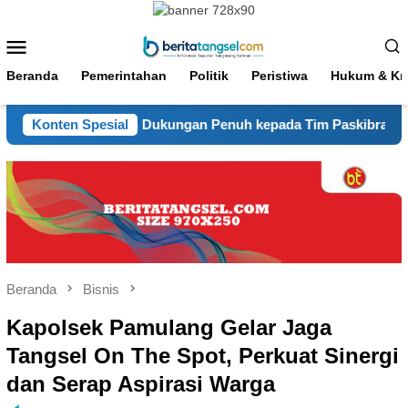
Loncat
ke
Menu
konten
Mobile
Beranda
Pemerintahan
Politik
Peristiwa
Hukum & Kri
jur Berikan Dukungan Penuh kepada Tim Paskibraka Kabupaten 
Konten Spesial
Beranda
Bisnis
Kapolsek Pamulang Gelar Jaga
Tangsel On The Spot, Perkuat Sinergi
dan Serap Aspirasi Warga