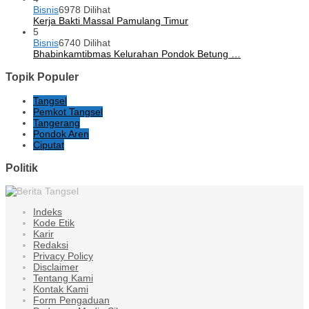
Bisnis
6978 Dilihat
Kerja Bakti Massal Pamulang Timur
5
Bisnis
6740 Dilihat
Bhabinkamtibmas Kelurahan Pondok Betung …
Topik Populer
Tangsel
Pemkot Tangsel
Tangerang
Pondok Aren
Ciputat
Politik
Indeks
Kode Etik
Karir
Redaksi
Privacy Policy
Disclaimer
Tentang Kami
Kontak Kami
Form Pengaduan