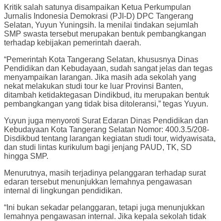
Kritik salah satunya disampaikan Ketua Perkumpulan
Jurnalis Indonesia Demokrasi (PJI-D) DPC Tangerang
Selatan, Yuyun Yuningsih. Ia menilai tindakan sejumlah
SMP swasta tersebut merupakan bentuk pembangkangan
terhadap kebijakan pemerintah daerah.
“Pemerintah Kota Tangerang Selatan, khususnya Dinas
Pendidikan dan Kebudayaan, sudah sangat jelas dan tegas
menyampaikan larangan. Jika masih ada sekolah yang
nekat melakukan studi tour ke luar Provinsi Banten,
ditambah ketidaktegasan Dindikbud, itu merupakan bentuk
pembangkangan yang tidak bisa ditoleransi,” tegas Yuyun.
Yuyun juga menyoroti Surat Edaran Dinas Pendidikan dan
Kebudayaan Kota Tangerang Selatan Nomor: 400.3.5/208-
Disdikbud tentang larangan kegiatan studi tour, widyawisata,
dan studi lintas kurikulum bagi jenjang PAUD, TK, SD
hingga SMP.
Menurutnya, masih terjadinya pelanggaran terhadap surat
edaran tersebut menunjukkan lemahnya pengawasan
internal di lingkungan pendidikan.
“Ini bukan sekadar pelanggaran, tetapi juga menunjukkan
lemahnya pengawasan internal. Jika kepala sekolah tidak