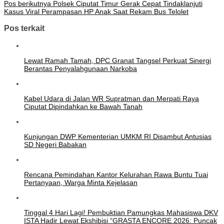
Pos berikutnya
Polsek Ciputat Timur Gerak Cepat Tindaklanjuti
Kasus Viral Perampasan HP Anak Saat Rekam Bus Telolet
Pos terkait
Lewat Ramah Tamah, DPC Granat Tangsel Perkuat Sinergi
Berantas Penyalahgunaan Narkoba
Kabel Udara di Jalan WR Supratman dan Merpati Raya
Ciputat Dipindahkan ke Bawah Tanah
Kunjungan DWP Kementerian UMKM RI Disambut Antusias
SD Negeri Babakan
Rencana Pemindahan Kantor Kelurahan Rawa Buntu Tuai
Pertanyaan, Warga Minta Kejelasan
Tinggal 4 Hari Lagi! Pembuktian Pamungkas Mahasiswa DKV
ISTA Hadir Lewat Ekshibisi “GRASTA ENCORE 2026: Puncak