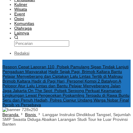
Kuliner
Wisata
Event
Opini
Komunitas
Olahraga
Lainnya
Redaksi
Konten Spesial
Respon Cepat Laporan 110, Polsek Pamulang Sigap Tindak Lanjuti
Pengaduan Masyarakat
Hadir Sejak Pagi, Brimob Kaltara Bantu
Pelajar Menyeberang dan Ciptakan Lalu Lintas Tertib di Malinau
Brimob Kaltara Hadir di Pagi Hari, Personel Kompi 2 Batalyon A
Pelopor Atur Lalu Lintas dan Bantu Pelajar Menyeberang Jalan
Jaga Jakarta On The Spot: Polsek Serpong Perkuat Keamanan
Lingkungan Lewat Pengecekan Poskamling Terpadu di Rawa Buntu
Seru dan Penuh Hadiah, Polres Cianjur Undang Warga Nobar Final
Persib vs Persebaya
Beranda
Bisnis
Langgar Instruksi Dindikbud Tangsel, Sejumlah
SMP Swasta Diduga Abaikan Larangan Studi Tour ke Luar Provinsi
Banten