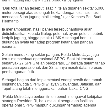
benih jagung hibrida NK 212 produksi Syngenta.
“Dari total lahan tersebut, saat ini telah dipanen sekitar 5.000
meter persegi atau setengah hektar dengan estimasi hasil
mencapai 3 ton jagung pipil kering,” ujar Kombes Pol. Budi
Hermanto.
Ia menambahkan, hasil panen tersebut nantinya akan
didistribusikan kepada Bulog, peternak ayam petelur, pabrik
keripik jagung, hingga pelaku UMKM sebagai bentuk
dukungan nyata terhadap program ketahanan pangan
nasional.
Selain mendukung sektor pangan, Polda Metro Jaya juga
terus memperkuat operasional SPPG. Saat ini tercatat
sebanyak 27 SPPG telah beroperasi, 17 berada dalam tahap
persiapan operasional, dan 22 lainnya masih dalam proses
pembangunan fisik.
Sebagai bagian dari implementasi energi bersih dan ramah
lingkungan, tiga SPPG di wilayah Sawangan, Jatiasih, dan
Tajurhalang telah menggunakan bahan bakar CNG.
“Polda Metro Jaya berkomitmen penuh mengawal kebijakan
strategis Presiden RI, baik melalui penguatan fasilitas
operasional SPPG maupun dukungan terhadap agenda