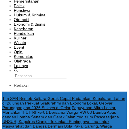
Pemerintahan
Politik
Peristiwa
Hukum & Kriminal
Otomotif
Ekonomi & Bisnis
Kesehatan
Pendidikan
Kuliner
Wisata
Event
Opini
Komunitas
Olahraga
Lainnya
Redaksi
Konten Spesial
Tim SAR Brimob Kaltara Gerak Cepat Padamkan Kebakaran Lahan
di Bulungan
Perkuat Silaturahmi dan Ekonomi Lokal, Gebyar
Parungpanjang 2026 Sukses di Gelar
Paguyuban Mitra Lestari
Meriahkan HUT RI ke-81 Bersama Warga RW 03 Bambu Apus
dengan Lomba Senam dan Gerak Jalan
Yudisium Pascasarjana
UNSUR, Kapolres Cianjur Tekankan Pentingnya Ilmu untuk
Masyarakat dan Bangsa
Bermain Bola Pakai Sarung, Warga