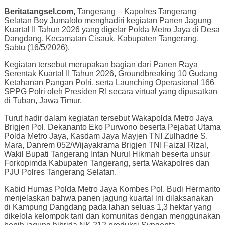
Beritatangsel.com,
Tangerang – Kapolres Tangerang
Selatan Boy Jumalolo menghadiri kegiatan Panen Jagung
Kuartal II Tahun 2026 yang digelar Polda Metro Jaya di Desa
Dangdang, Kecamatan Cisauk, Kabupaten Tangerang,
Sabtu (16/5/2026).
Kegiatan tersebut merupakan bagian dari Panen Raya
Serentak Kuartal II Tahun 2026, Groundbreaking 10 Gudang
Ketahanan Pangan Polri, serta Launching Operasional 166
SPPG Polri oleh Presiden RI secara virtual yang dipusatkan
di Tuban, Jawa Timur.
Turut hadir dalam kegiatan tersebut Wakapolda Metro Jaya
Brigjen Pol. Dekananto Eko Purwono beserta Pejabat Utama
Polda Metro Jaya, Kasdam Jaya Mayjen TNI Zulhadrie S.
Mara, Danrem 052/Wijayakrama Brigjen TNI Faizal Rizal,
Wakil Bupati Tangerang Intan Nurul Hikmah beserta unsur
Forkopimda Kabupaten Tangerang, serta Wakapolres dan
PJU Polres Tangerang Selatan.
Kabid Humas Polda Metro Jaya Kombes Pol. Budi Hermanto
menjelaskan bahwa panen jagung kuartal ini dilaksanakan
di Kampung Dangdang pada lahan seluas 1,3 hektar yang
dikelola kelompok tani dan komunitas dengan menggunakan