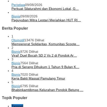
Peristiwa
09/08/2026
Perkuat Silaturahmi dan Ekonomi Lokal, G…
Bisnis
09/08/2026
Paguyuban Mitra Lestari Meriahkan HUT RI…
Berita Populer
1
Otomotif
13476 Dilihat
Mempererat Solidaritas, Komunitas Scoote…
2
Bisnis
9726 Dilihat
Viral! Duel Bocah SD 2 Vs 2 di Pondok Ar…
3
Bisnis
7564 Dilihat
Pria di Serang Dihukum 1 Tahun 9 Bulan K…
4
Bisnis
7020 Dilihat
Kerja Bakti Massal Pamulang Timur
5
Bisnis
6795 Dilihat
Bhabinkamtibmas Kelurahan Pondok Betung …
Topik Populer
Tangsel