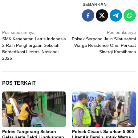
SEBARKAN
Navigasi
Pos sebelumnya
Pos berikutnya
SMK Kesehatan Letris Indonesia
Polsek Serpong Jalin Silaturahmi
pos
2 Raih Penghargaan Sekolah
Warga Residence One, Perkuat
Berdedikasi Literasi Nasional
Sinergi Kamtibmas
2026
POS TERKAIT
Polres Tangerang Selatan
Polsek Cisauk Salurkan 5.000
Gelar Kerja Bakti Lingkungan
Liter Air Bersih untuk Warga