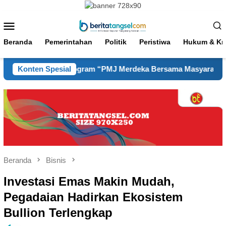
Loncat
ke
Menu
konten
Mobile
Beranda
Pemerintahan
Politik
Peristiwa
Hukum & Kri
ngan dalam Program “PMJ Merdeka Bersama Masyarakat 2026
Konten Spesial
Beranda
Bisnis
Investasi Emas Makin Mudah,
Pegadaian Hadirkan Ekosistem
Bullion Terlengkap