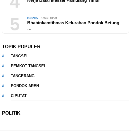
4
Kerja Bakti Massal Pamulang Timur
5
BISNIS
6753 Dilihat
Bhabinkamtibmas Kelurahan Pondok Betung
…
TOPIK POPULER
TANGSEL
PEMKOT TANGSEL
TANGERANG
PONDOK AREN
CIPUTAT
POLITIK