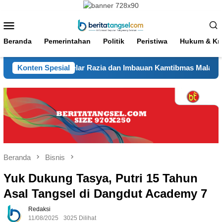
Loncat
ke
Menu
konten
Mobile
Beranda
Pemerintahan
Politik
Peristiwa
Hukum & Kri
pa Dua Gelar Razia dan Imbauan Kamtibmas Malam Hari
Konten Spesial
Beranda
Bisnis
Yuk Dukung Tasya, Putri 15 Tahun
Asal Tangsel di Dangdut Academy 7
Redaksi
11/08/2025
3025 Dilihat