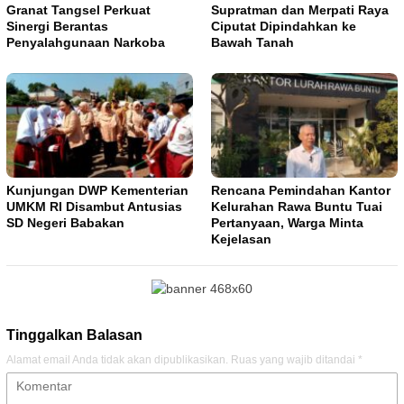
Granat Tangsel Perkuat
Supratman dan Merpati Raya
Sinergi Berantas
Ciputat Dipindahkan ke
Penyalahgunaan Narkoba
Bawah Tanah
Kunjungan DWP Kementerian
Rencana Pemindahan Kantor
UMKM RI Disambut Antusias
Kelurahan Rawa Buntu Tuai
SD Negeri Babakan
Pertanyaan, Warga Minta
Kejelasan
Tinggalkan Balasan
Alamat email Anda tidak akan dipublikasikan.
Ruas yang wajib ditandai
*