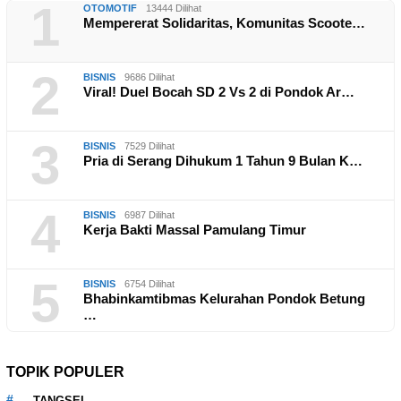
1
OTOMOTIF
13444 Dilihat
Mempererat Solidaritas, Komunitas Scoote…
2
BISNIS
9686 Dilihat
Viral! Duel Bocah SD 2 Vs 2 di Pondok Ar…
3
BISNIS
7529 Dilihat
Pria di Serang Dihukum 1 Tahun 9 Bulan K…
4
BISNIS
6987 Dilihat
Kerja Bakti Massal Pamulang Timur
5
BISNIS
6754 Dilihat
Bhabinkamtibmas Kelurahan Pondok Betung
…
TOPIK POPULER
TANGSEL