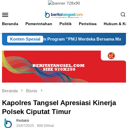
Loncat
ke
Menu
konten
Mobile
Beranda
Pemerintahan
Politik
Peristiwa
Hukum & Kri
ungan dalam Program “PMJ Merdeka Bersama Masyarakat 2026
Konten Spesial
Beranda
Bisnis
Kapolres Tangsel Apresiasi Kinerja
Polsek Ciputat Timur
Redaksi
25/07/2025
908 Dilihat