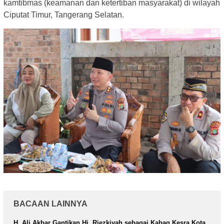
kamtibmas (keamanan dan ketertiban masyarakat) di wilayah
Ciputat Timur, Tangerang Selatan.
BACAAN LAINNYA
H. Ali Akbar Gantikan Hj. Riezkiyah sebagai Kabag Kesra Kota