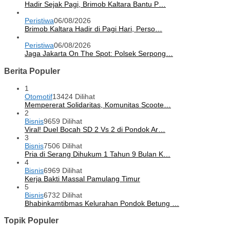
Hadir Sejak Pagi, Brimob Kaltara Bantu P…
Peristiwa
06/08/2026
Brimob Kaltara Hadir di Pagi Hari, Perso…
Peristiwa
06/08/2026
Jaga Jakarta On The Spot: Polsek Serpong…
Berita Populer
1
Otomotif
13424 Dilihat
Mempererat Solidaritas, Komunitas Scoote…
2
Bisnis
9659 Dilihat
Viral! Duel Bocah SD 2 Vs 2 di Pondok Ar…
3
Bisnis
7506 Dilihat
Pria di Serang Dihukum 1 Tahun 9 Bulan K…
4
Bisnis
6969 Dilihat
Kerja Bakti Massal Pamulang Timur
5
Bisnis
6732 Dilihat
Bhabinkamtibmas Kelurahan Pondok Betung …
Topik Populer