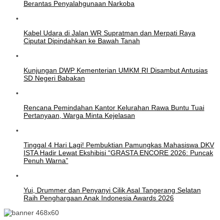
Berantas Penyalahgunaan Narkoba
Kabel Udara di Jalan WR Supratman dan Merpati Raya
Ciputat Dipindahkan ke Bawah Tanah
Kunjungan DWP Kementerian UMKM RI Disambut Antusias
SD Negeri Babakan
Rencana Pemindahan Kantor Kelurahan Rawa Buntu Tuai
Pertanyaan, Warga Minta Kejelasan
Tinggal 4 Hari Lagi! Pembuktian Pamungkas Mahasiswa DKV
ISTA Hadir Lewat Ekshibisi “GRASTA ENCORE 2026: Puncak
Penuh Warna”
Yui, Drummer dan Penyanyi Cilik Asal Tangerang Selatan
Raih Penghargaan Anak Indonesia Awards 2026