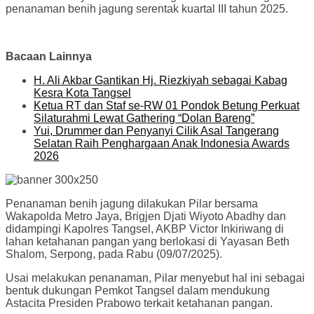
penanaman benih jagung serentak kuartal III tahun 2025.
Bacaan Lainnya
H. Ali Akbar Gantikan Hj. Riezkiyah sebagai Kabag
Kesra Kota Tangsel
Ketua RT dan Staf se-RW 01 Pondok Betung Perkuat
Silaturahmi Lewat Gathering “Dolan Bareng”
Yui, Drummer dan Penyanyi Cilik Asal Tangerang
Selatan Raih Penghargaan Anak Indonesia Awards
2026
Penanaman benih jagung dilakukan Pilar bersama
Wakapolda Metro Jaya, Brigjen Djati Wiyoto Abadhy dan
didampingi Kapolres Tangsel, AKBP Victor Inkiriwang di
lahan ketahanan pangan yang berlokasi di Yayasan Beth
Shalom, Serpong, pada Rabu (09/07/2025).
Usai melakukan penanaman, Pilar menyebut hal ini sebagai
bentuk dukungan Pemkot Tangsel dalam mendukung
Astacita Presiden Prabowo terkait ketahanan pangan.