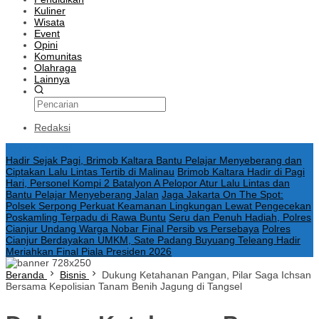
Kuliner
Wisata
Event
Opini
Komunitas
Olahraga
Lainnya
Redaksi
Konten Spesial
Hadir Sejak Pagi, Brimob Kaltara Bantu Pelajar Menyeberang dan
Ciptakan Lalu Lintas Tertib di Malinau
Brimob Kaltara Hadir di Pagi
Hari, Personel Kompi 2 Batalyon A Pelopor Atur Lalu Lintas dan
Bantu Pelajar Menyeberang Jalan
Jaga Jakarta On The Spot:
Polsek Serpong Perkuat Keamanan Lingkungan Lewat Pengecekan
Poskamling Terpadu di Rawa Buntu
Seru dan Penuh Hadiah, Polres
Cianjur Undang Warga Nobar Final Persib vs Persebaya
Polres
Cianjur Berdayakan UMKM, Sate Padang Buyuang Teleang Hadir
Meriahkan Final Piala Presiden 2026
Beranda
Bisnis
Dukung Ketahanan Pangan, Pilar Saga Ichsan
Bersama Kepolisian Tanam Benih Jagung di Tangsel