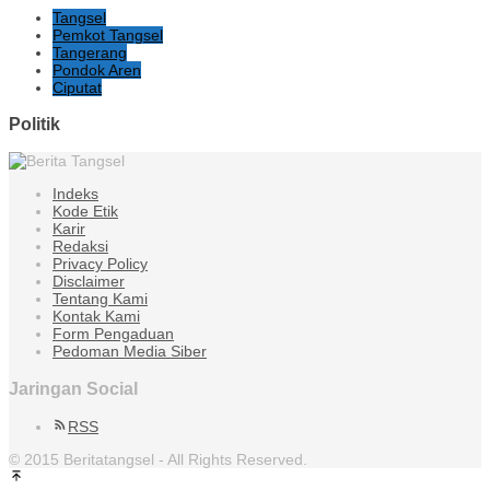
Tangsel
Pemkot Tangsel
Tangerang
Pondok Aren
Ciputat
Politik
Indeks
Kode Etik
Karir
Redaksi
Privacy Policy
Disclaimer
Tentang Kami
Kontak Kami
Form Pengaduan
Pedoman Media Siber
Jaringan Social
RSS
© 2015 Beritatangsel - All Rights Reserved.