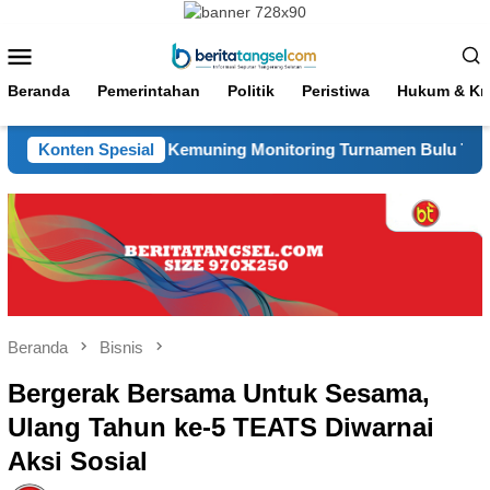
Loncat
ke
Menu
konten
Mobile
Beranda
Pemerintahan
Politik
Peristiwa
Hukum & Kri
as Desa Kemuning Monitoring Turnamen Bulu Tangkis Warga
Konten Spesial
Beranda
Bisnis
Bergerak Bersama Untuk Sesama,
Ulang Tahun ke-5 TEATS Diwarnai
Aksi Sosial