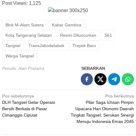
Post Views:
1,125
Blok M-Alam Sutera
Kabar Gembira
Kota Tangerang Selatan
Resmi Diluncurkan
S61
Tangsel
TransJabodetabek
Trayek Baru
Warga Tangsel
Penulis: Alan Pratama
SEBARKAN
Navigasi
Pos sebelumnya
Pos berikutnya
DLH Tangsel Gelar Operasi
Pilar Saga Ichsan Pimpin
pos
Bersih Berkala di Pasar
Upacara Hari Otonomi Daerah
Cimanggis Ciputat
Tingkat Tangsel, Serukan Sinergi
Menuju Indonesia Emas 2045