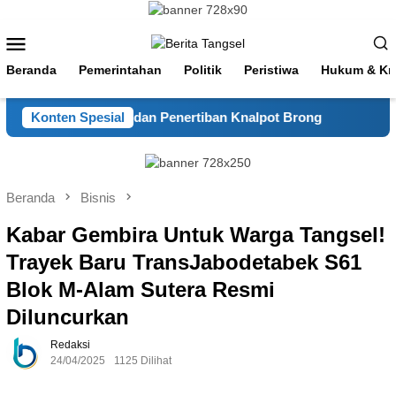
Loncat
ke
Menu
konten
Mobile
Beranda
Pemerintahan
Politik
Peristiwa
Hukum & Kri
an Patroli Mobile dan Penertiban Knalpot Brong
Konten Spesial
Pengaman
Beranda
Bisnis
Kabar Gembira Untuk Warga Tangsel!
Trayek Baru TransJabodetabek S61
Blok M-Alam Sutera Resmi
Diluncurkan
Redaksi
24/04/2025
1125 Dilihat