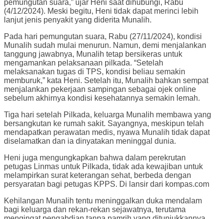
pemungutan suara,” ujar Heni saat dihubungi, Rabu
(4/12/2024). Meski begitu, Heni tidak dapat merinci lebih
lanjut jenis penyakit yang diderita Munalih.
Pada hari pemungutan suara, Rabu (27/11/2024), kondisi
Munalih sudah mulai menurun. Namun, demi menjalankan
tanggung jawabnya, Munalih tetap bersikeras untuk
mengamankan pelaksanaan pilkada. “Setelah
melaksanakan tugas di TPS, kondisi beliau semakin
memburuk,” kata Heni. Setelah itu, Munalih bahkan sempat
menjalankan pekerjaan sampingan sebagai ojek online
sebelum akhirnya kondisi kesehatannya semakin lemah.
Tiga hari setelah Pilkada, keluarga Munalih membawa yang
bersangkutan ke rumah sakit. Sayangnya, meskipun telah
mendapatkan perawatan medis, nyawa Munalih tidak dapat
diselamatkan dan ia dinyatakan meninggal dunia.
Heni juga mengungkapkan bahwa dalam perekrutan
petugas Linmas untuk Pilkada, tidak ada kewajiban untuk
melampirkan surat keterangan sehat, berbeda dengan
persyaratan bagi petugas KPPS. Di lansir dari kompas.com
Kehilangan Munalih tentu meninggalkan duka mendalam
bagi keluarga dan rekan-rekan sejawatnya, terutama
mengingat pengabdian tanpa pamrih yang ditunjukkannya