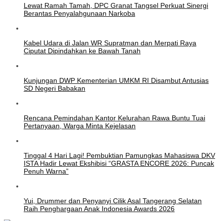
Lewat Ramah Tamah, DPC Granat Tangsel Perkuat Sinergi
Berantas Penyalahgunaan Narkoba
Kabel Udara di Jalan WR Supratman dan Merpati Raya
Ciputat Dipindahkan ke Bawah Tanah
Kunjungan DWP Kementerian UMKM RI Disambut Antusias
SD Negeri Babakan
Rencana Pemindahan Kantor Kelurahan Rawa Buntu Tuai
Pertanyaan, Warga Minta Kejelasan
Tinggal 4 Hari Lagi! Pembuktian Pamungkas Mahasiswa DKV
ISTA Hadir Lewat Ekshibisi “GRASTA ENCORE 2026: Puncak
Penuh Warna”
Yui, Drummer dan Penyanyi Cilik Asal Tangerang Selatan
Raih Penghargaan Anak Indonesia Awards 2026