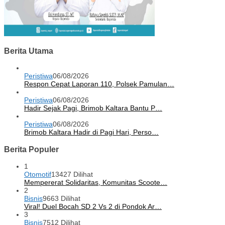
Berita Utama
Peristiwa
06/08/2026
Respon Cepat Laporan 110, Polsek Pamulan…
Peristiwa
06/08/2026
Hadir Sejak Pagi, Brimob Kaltara Bantu P…
Peristiwa
06/08/2026
Brimob Kaltara Hadir di Pagi Hari, Perso…
Berita Populer
1
Otomotif
13427 Dilihat
Mempererat Solidaritas, Komunitas Scoote…
2
Bisnis
9663 Dilihat
Viral! Duel Bocah SD 2 Vs 2 di Pondok Ar…
3
Bisnis
7512 Dilihat