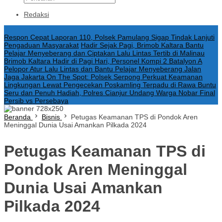
Redaksi
Konten Spesial
Respon Cepat Laporan 110, Polsek Pamulang Sigap Tindak Lanjuti
Pengaduan Masyarakat
Hadir Sejak Pagi, Brimob Kaltara Bantu
Pelajar Menyeberang dan Ciptakan Lalu Lintas Tertib di Malinau
Brimob Kaltara Hadir di Pagi Hari, Personel Kompi 2 Batalyon A
Pelopor Atur Lalu Lintas dan Bantu Pelajar Menyeberang Jalan
Jaga Jakarta On The Spot: Polsek Serpong Perkuat Keamanan
Lingkungan Lewat Pengecekan Poskamling Terpadu di Rawa Buntu
Seru dan Penuh Hadiah, Polres Cianjur Undang Warga Nobar Final
Persib vs Persebaya
Beranda
Bisnis
Petugas Keamanan TPS di Pondok Aren
Meninggal Dunia Usai Amankan Pilkada 2024
Petugas Keamanan TPS di
Pondok Aren Meninggal
Dunia Usai Amankan
Pilkada 2024