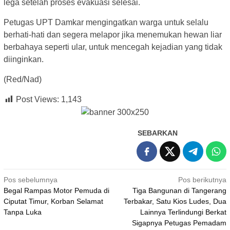
lega setelah proses evakuasi selesai.
Petugas UPT Damkar mengingatkan warga untuk selalu
berhati-hati dan segera melapor jika menemukan hewan liar
berbahaya seperti ular, untuk mencegah kejadian yang tidak
diinginkan.
(Red/Nad)
Post Views:
1,143
SEBARKAN
Navigasi
Pos sebelumnya
Pos berikutnya
Begal Rampas Motor Pemuda di
Tiga Bangunan di Tangerang
pos
Ciputat Timur, Korban Selamat
Terbakar, Satu Kios Ludes, Dua
Tanpa Luka
Lainnya Terlindungi Berkat
Sigapnya Petugas Pemadam