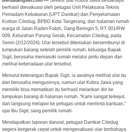
Beritatangsel.com —
Seekor ular Kobra Jawa berbahaya
berhasil dievakuasi oleh petugas Unit Pelaksana Teknis
Pemadam Kebakaran (UPT Damkar) dan Penyelamatan
Korban Ciledug, BPBD Kota Tangerang, dari halaman rumah
warga di Jalan Raden Fatah, Gang Beringin 5, RT 001/RW
009, Kelurahan Parung Serab, Kecamatan Ciledug, pada
Senin (2/12/2024). Ular tersebut ditemukan bersembunyi di
tumpukan barang setelah pemilik rumah, keluarga Bapak
Sigit, berusaha memasuki rumah melalui pintu depan dan
melihat keberadaan ular tersebut.
Menurut keterangan Bapak Sigit, ia awalnya melihat ular itu
dan berusaha mengusirnya, namun ular Kobra Jawa yang
memiliki bisa mematikan itu berhasil melarikan diri ke
tumpukan barang di halaman rumah. “Kami sangat terkejut,
dan langsung melapor ke petugas untuk meminta bantuan,”
ujar Ibu Sigit, sang pemilik rumah.
Mendapatkan laporan darurat, petugas Damkar Ciledug
segera bergerak cepat untuk mengevakuasi ular berbahaya