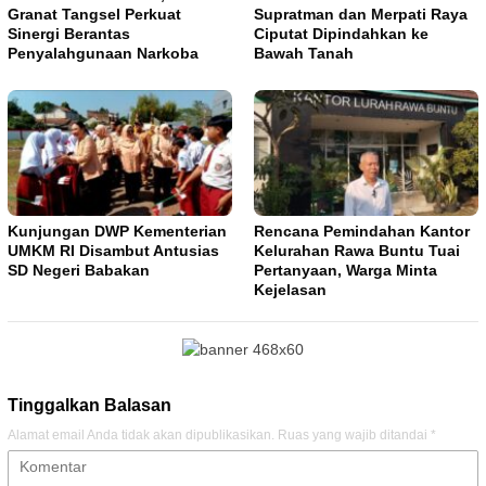
Granat Tangsel Perkuat
Supratman dan Merpati Raya
Sinergi Berantas
Ciputat Dipindahkan ke
Penyalahgunaan Narkoba
Bawah Tanah
Kunjungan DWP Kementerian
Rencana Pemindahan Kantor
UMKM RI Disambut Antusias
Kelurahan Rawa Buntu Tuai
SD Negeri Babakan
Pertanyaan, Warga Minta
Kejelasan
Tinggalkan Balasan
Alamat email Anda tidak akan dipublikasikan.
Ruas yang wajib ditandai
*