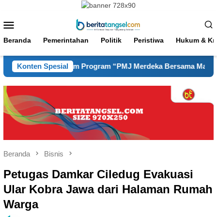
Loncat
ke
Menu
konten
Mobile
Beranda
Pemerintahan
Politik
Peristiwa
Hukum & Kri
ingkungan dalam Program “PMJ Merdeka Bersama Masyarakat 202
Konten Spesial
Beranda
Bisnis
Petugas Damkar Ciledug Evakuasi
Ular Kobra Jawa dari Halaman Rumah
Warga