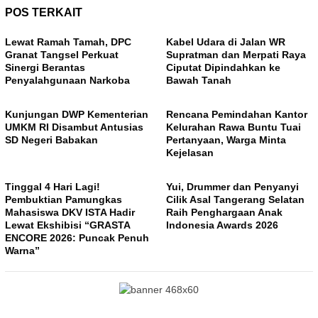
POS TERKAIT
Lewat Ramah Tamah, DPC
Kabel Udara di Jalan WR
Granat Tangsel Perkuat
Supratman dan Merpati Raya
Sinergi Berantas
Ciputat Dipindahkan ke
Penyalahgunaan Narkoba
Bawah Tanah
Kunjungan DWP Kementerian
Rencana Pemindahan Kantor
UMKM RI Disambut Antusias
Kelurahan Rawa Buntu Tuai
SD Negeri Babakan
Pertanyaan, Warga Minta
Kejelasan
Tinggal 4 Hari Lagi!
Yui, Drummer dan Penyanyi
Pembuktian Pamungkas
Cilik Asal Tangerang Selatan
Mahasiswa DKV ISTA Hadir
Raih Penghargaan Anak
Lewat Ekshibisi “GRASTA
Indonesia Awards 2026
ENCORE 2026: Puncak Penuh
Warna”