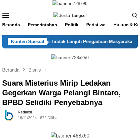
Loncat
ke
Menu
konten
Mobile
Beranda
Pemerintahan
Politik
Peristiwa
Hukum & Kri
ek Pamulang Sigap Tindak Lanjuti Pengaduan Masyarakat
Konten Spesial
Beranda
Bisnis
Suara Misterius Mirip Ledakan
Gegerkan Warga Pelangi Bintaro,
BPBD Selidiki Penyebabnya
Redaksi
19/11/2024
872 Dilihat