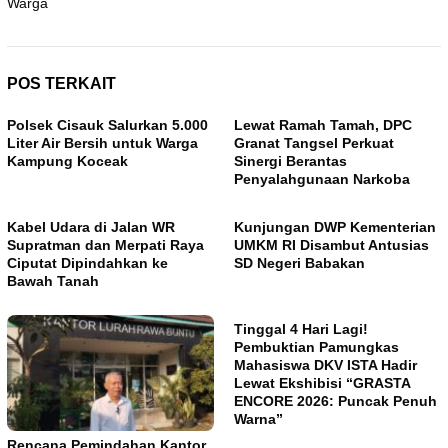
Warga
POS TERKAIT
Polsek Cisauk Salurkan 5.000
Lewat Ramah Tamah, DPC
Liter Air Bersih untuk Warga
Granat Tangsel Perkuat
Kampung Koceak
Sinergi Berantas
Penyalahgunaan Narkoba
Kabel Udara di Jalan WR
Kunjungan DWP Kementerian
Supratman dan Merpati Raya
UMKM RI Disambut Antusias
Ciputat Dipindahkan ke
SD Negeri Babakan
Bawah Tanah
Tinggal 4 Hari Lagi!
Pembuktian Pamungkas
Mahasiswa DKV ISTA Hadir
Lewat Ekshibisi “GRASTA
ENCORE 2026: Puncak Penuh
Warna”
Rencana Pemindahan Kantor