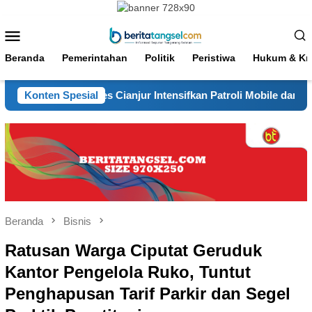
Loncat
ke
Menu
konten
Mobile
Beranda
Pemerintahan
Politik
Peristiwa
Hukum & Kri
ung Aman, Polres Cianjur Intensifkan Patroli Mobile dan Penerti
Konten Spesial
Beranda
Bisnis
Ratusan Warga Ciputat Geruduk
Kantor Pengelola Ruko, Tuntut
Penghapusan Tarif Parkir dan Segel