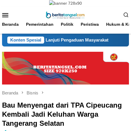
Loncat
ke
Menu
konten
Mobile
Beranda
Pemerintahan
Politik
Peristiwa
Hukum & Kri
Sigap Tindak Lanjuti Pengaduan Masyarakat
Konten Spesial
Hadir Seja
Beranda
Bisnis
Bau Menyengat dari TPA Cipeucang
Kembali Jadi Keluhan Warga
Tangerang Selatan