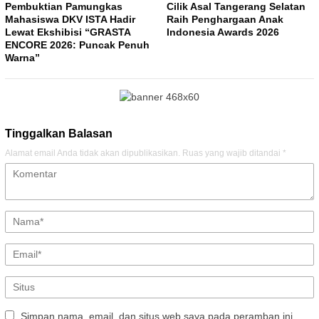
Pembuktian Pamungkas
Cilik Asal Tangerang Selatan
Mahasiswa DKV ISTA Hadir
Raih Penghargaan Anak
Lewat Ekshibisi “GRASTA
Indonesia Awards 2026
ENCORE 2026: Puncak Penuh
Warna”
Tinggalkan Balasan
Alamat email Anda tidak akan dipublikasikan.
Ruas yang wajib ditandai
*
Simpan nama, email, dan situs web saya pada peramban ini